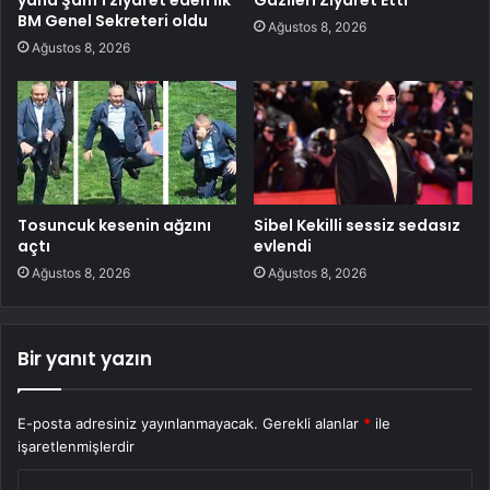
yana Şam’ı ziyaret eden ilk
Gazileri Ziyaret Etti
BM Genel Sekreteri oldu
Ağustos 8, 2026
Ağustos 8, 2026
Tosuncuk kesenin ağzını
Sibel Kekilli sessiz sedasız
açtı
evlendi
Ağustos 8, 2026
Ağustos 8, 2026
Bir yanıt yazın
E-posta adresiniz yayınlanmayacak.
Gerekli alanlar
*
ile
işaretlenmişlerdir
Y