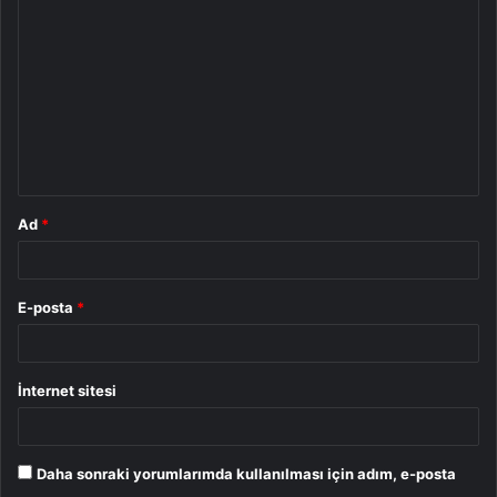
o
r
u
m
*
Ad
*
E-posta
*
İnternet sitesi
Daha sonraki yorumlarımda kullanılması için adım, e-posta