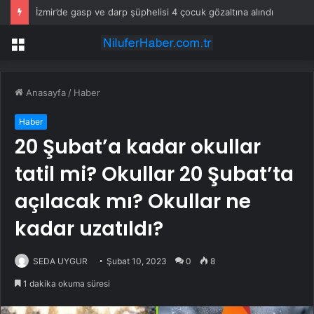
İzmir’de gasp ve darp şüphelisi 4 çocuk gözaltına alındı
Menü
Anasayfa
/
Haber
Haber
20 Şubat’a kadar okullar
tatil mi? Okullar 20 Şubat’ta
açılacak mı? Okullar ne
kadar uzatıldı?
SEDA UYGUR
Şubat 10, 2023
0
8
1 dakika okuma süresi