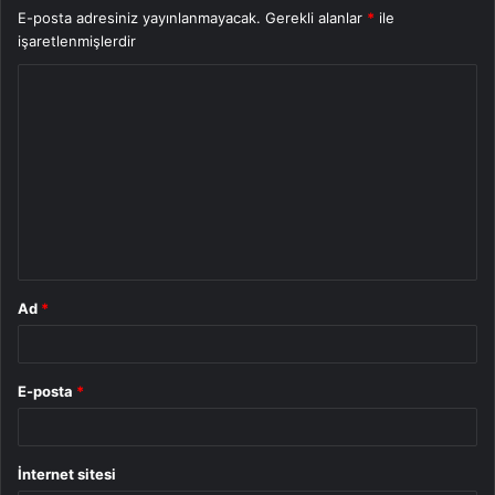
E-posta adresiniz yayınlanmayacak.
Gerekli alanlar
*
ile
işaretlenmişlerdir
Y
o
r
u
m
*
Ad
*
E-posta
*
İnternet sitesi