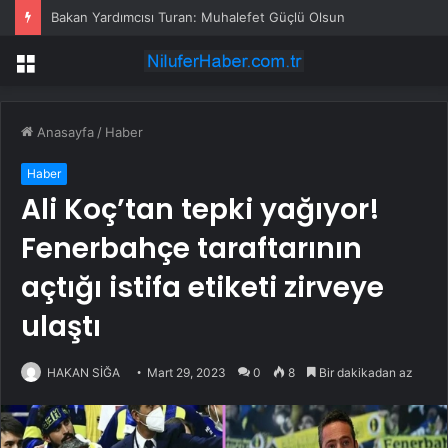
Bakan Yardımcısı Turan: Muhalefet Güçlü Olsun
Menü
Anasayfa
/
Haber
Haber
Ali Koç’tan tepki yağıyor!
Fenerbahçe taraftarının
açtığı istifa etiketi zirveye
ulaştı
HAKAN SİĞA
Mart 29, 2023
0
8
Bir dakikadan az