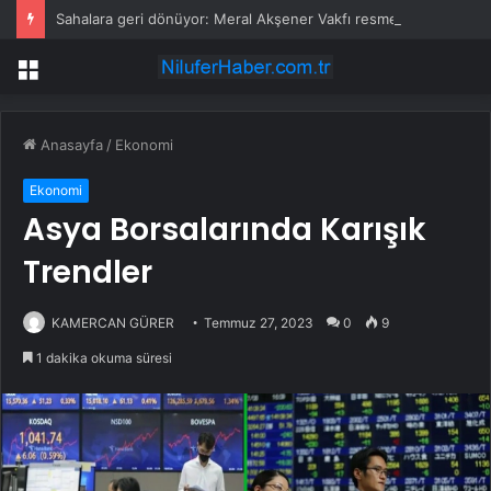
Sahalara geri dönüyor: Meral Akşener Vakfı resmen kuruldu
Menü
Anasayfa
/
Ekonomi
Ekonomi
Asya Borsalarında Karışık
Trendler
KAMERCAN GÜRER
Temmuz 27, 2023
0
9
1 dakika okuma süresi