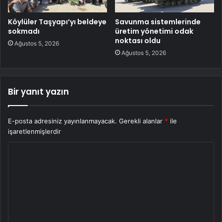
Köylüler Taşyapı’yı beldeye
Savunma sistemlerinde
sokmadı
üretim yönetimi odak
noktası oldu
Ağustos 5, 2026
Ağustos 5, 2026
Bir yanıt yazın
E-posta adresiniz yayınlanmayacak.
Gerekli alanlar
*
ile
işaretlenmişlerdir
Y
o
r
u
m