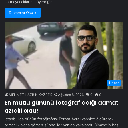
satmayacaklarını söylediğini…
Devamını Oku »
Haber
MEHMET HAZBİN KAZBEK
Ağustos 8, 2026
0
0
En mutlu gününü fotoğrafladığı damat
azraili oldu!
İstanbul'da düğün fotoğrafçısı Ferhat Açık'ı vahşice öldürerek
ormanlık alana gömen şüpheliler Van'da yakalandı. Cinayetin baş