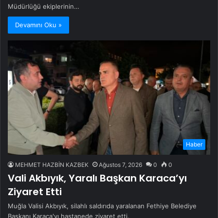
Müdürlüğü ekiplerinin…
Devamını Oku »
Haber
MEHMET HAZBİN KAZBEK
Ağustos 7, 2026
0
0
Vali Akbıyık, Yaralı Başkan Karaca’yı
Ziyaret Etti
Muğla Valisi Akbıyık, silahlı saldırıda yaralanan Fethiye Belediye
Başkanı Karaca'yı hastanede ziyaret etti.