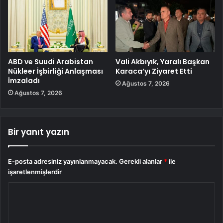
ABD ve Suudi Arabistan
Vali Akbıyık, Yaralı Başkan
Nükleer İşbirliği Anlaşması
Karaca’yı Ziyaret Etti
İmzaladı
Ağustos 7, 2026
Ağustos 7, 2026
Bir yanıt yazın
E-posta adresiniz yayınlanmayacak.
Gerekli alanlar
*
ile
işaretlenmişlerdir
Y
o
r