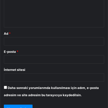
u
m
*
Ad
*
E-posta
*
İnternet sitesi
Daha sonraki yorumlarımda kullanılması için adım, e-posta
adresim ve site adresim bu tarayıcıya kaydedilsin.