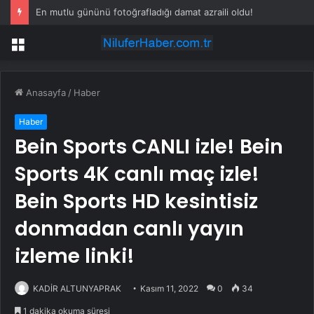
En mutlu gününü fotoğrafladığı damat azraili oldu!
Menü
Anasayfa
/
Haber
Haber
Bein Sports CANLI izle! Bein
Sports 4K canlı maç izle!
Bein Sports HD kesintisiz
donmadan canlı yayın
izleme linki!
KADİR ALTUNYAPRAK
Kasım 11, 2022
0
34
1 dakika okuma süresi