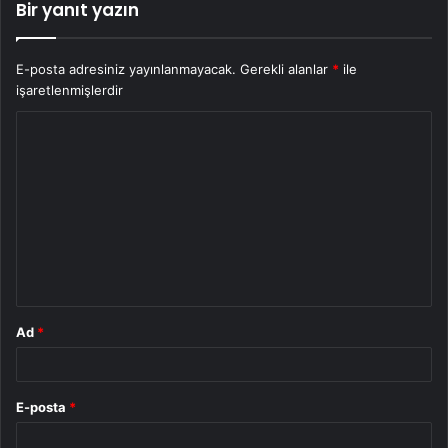
Bir yanıt yazın
E-posta adresiniz yayınlanmayacak.
Gerekli alanlar
*
ile
işaretlenmişlerdir
Y
o
r
u
m
*
Ad
*
E-posta
*