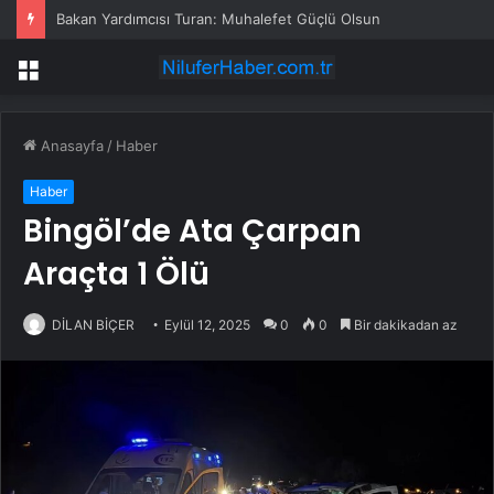
Bakan Yardımcısı Turan: Muhalefet Güçlü Olsun
Menü
Anasayfa
/
Haber
Haber
Bingöl’de Ata Çarpan
Araçta 1 Ölü
DİLAN BİÇER
Eylül 12, 2025
0
0
Bir dakikadan az