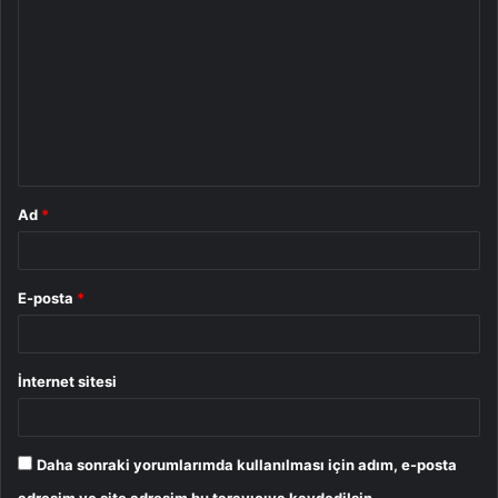
o
r
u
m
*
Ad
*
E-posta
*
İnternet sitesi
Daha sonraki yorumlarımda kullanılması için adım, e-posta
adresim ve site adresim bu tarayıcıya kaydedilsin.