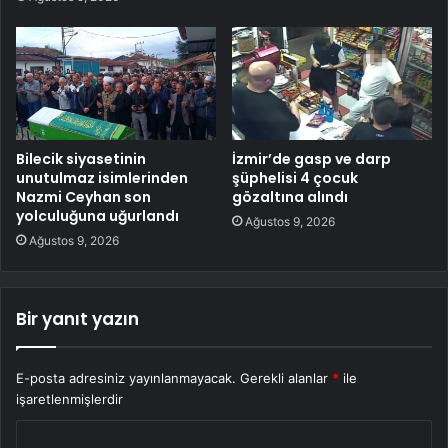
Bilecik siyasetinin
İzmir’de gasp ve darp
unutulmaz isimlerinden
şüphelisi 4 çocuk
Nazmi Ceyhan son
gözaltına alındı
yolculuğuna uğurlandı
Ağustos 9, 2026
Ağustos 9, 2026
Bir yanıt yazın
E-posta adresiniz yayınlanmayacak.
Gerekli alanlar
*
ile
işaretlenmişlerdir
Y