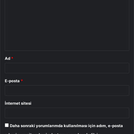
o
r
u
m
*
Ad
*
E-posta
*
İnternet sitesi
Daha sonraki yorumlarımda kullanılması için adım, e-posta