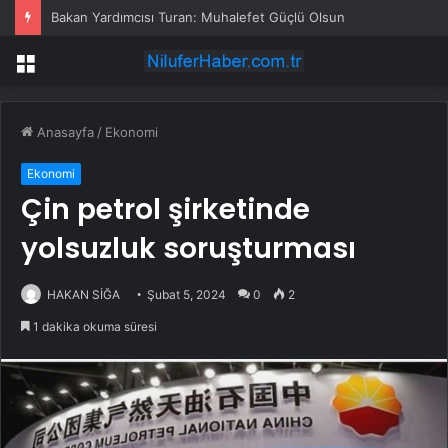
Bakan Yardımcısı Turan: Muhalefet Güçlü Olsun
Menü
Anasayfa
/
Ekonomi
Ekonomi
Çin petrol şirketinde
yolsuzluk soruşturması
HAKAN SİĞA
Şubat 5, 2024
0
2
1 dakika okuma süresi