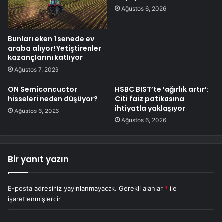
Ağustos 6, 2026
Bunları eken 1 senede ev
araba alıyor! Yetiştirenler
kazançlarını katlıyor
Ağustos 7, 2026
ON Semiconductor
HSBC BIST’te ’ağırlık artır’:
hisseleri neden düşüyor?
Citi faiz patikasına
ihtiyatla yaklaşıyor
Ağustos 6, 2026
Ağustos 6, 2026
Bir yanıt yazın
E-posta adresiniz yayınlanmayacak.
Gerekli alanlar
*
ile
işaretlenmişlerdir
Y