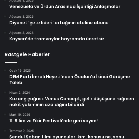
Ağustos 9, 2026
Venezuela ve Ürdün Arasında İşbirliği Anlaşmaları
Ağustos 8, 2026
Diyanet ‘çete lideri’ ortağının oteline abone
Ağustos 8, 2026
Kayseri’de tramvaylar bayramda ücretsiz
Rastgele Haberler
Ocak 19, 2025
DEM Parti İmralı Heyeti’nden Öcalan’a İkinci Görüşme
Talebi
Nisan 2, 2024
Kazanç çağrısı: Venus Concept, gelir düşüşüne rağmen
nakit yakımının azaldığını bildirdi
Mart 19, 2026
11. Bilim ve Fikir Festivali’nde geri sayım!
Temmuz 9, 2025
Şendul Şaban filmi oyuncuları kim, konusu ne, sonu