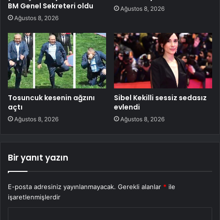
BM Genel Sekreteri oldu
Ağustos 8, 2026
Ağustos 8, 2026
Tosuncuk kesenin ağzını
Sibel Kekilli sessiz sedasız
açtı
evlendi
Ağustos 8, 2026
Ağustos 8, 2026
Bir yanıt yazın
E-posta adresiniz yayınlanmayacak.
Gerekli alanlar
*
ile
işaretlenmişlerdir
Y