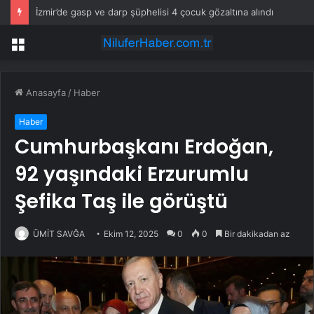
İzmir’de gasp ve darp şüphelisi 4 çocuk gözaltına alındı
Menü
Anasayfa
/
Haber
Haber
Cumhurbaşkanı Erdoğan,
92 yaşındaki Erzurumlu
Şefika Taş ile görüştü
ÜMİT SAVĞA
Ekim 12, 2025
0
0
Bir dakikadan az