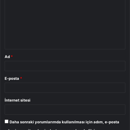
o
r
u
m
*
Ad
*
E-posta
*
İnternet sitesi
Daha sonraki yorumlarımda kullanılması için adım, e-posta