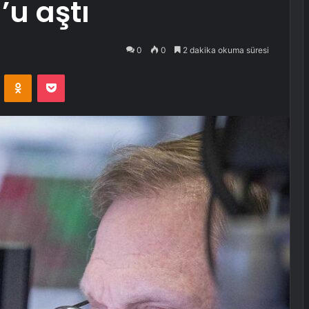
u aştı
0
0
2 dakika okuma süresi
VKontakte
Odnoklassniki
Pocket