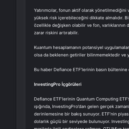
Yatırımcılar, fonun aktif olarak yönetilmediğin
yüksek risk içerebileceğini dikkate almalıdır. B
özellikle değişken olabilir ve fon, varlıklarının
zarar riskini artırabilir.
Kuantum hesaplamanın potansiyel uygulamaları 
olsa da beklenen getiriler bilinmemektedir ve
Bu haber Defiance ETF’lerinin basın bültenine
InvestingPro İçgörüleri
Defiance ETF’lerinin Quantum Computing ETF’s
ışığında, InvestingPro’dan gelen gerçek zamanl
derinlemesine bir bakış sunuyor. ETF’nin piyas
dolarlık güçlü bir seviyede bulunuyor. Investing
marjlarla ilgili endişelere rağmen, QTUM’un te