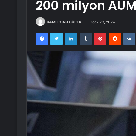
200 milyon AUM’
KAMERCAN GÜRER
Ocak 23, 2024
Facebook
Twitter
LinkedIn
Tumblr
Pinterest
Reddit