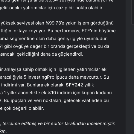
lir odaklı yatırımcılar için cazip bir nokta olabilir.
n yüksek seviyesi olan %99,78’e yakın işlem gördüğünü
 ettiğini ortaya koyuyor. Bu performans, ETF’nin büyüme
ama segmentine olan daha geniş ilgiyle uyumludur.
8,51 gibi övgüye değer bir oranda gerçekleşti ve bu da
sındaki çekiciliğini daha da güçlendirdi.
anlayışa sahip olmak için ilgilenen yatırımcılar ek
i aracılığıyla 5 InvestingPro İpucu daha mevcuttur. Şu
 indirimi var. Bunlara ek olarak,
SFY24
2 yıllık
 1 yıllık abonelikte ek %10 indirim için kupon kodunu
. Bu ipuçları ve veri noktaları, gelecek vaat eden bu
e çok değerli olabilir.
tercüme edilmiş ve bir editör tarafından incelenmiştir.
kın.