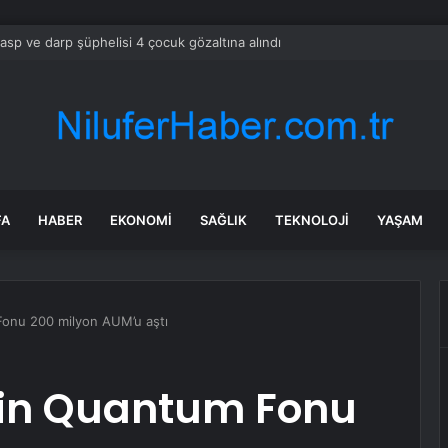
gasp ve darp şüphelisi 4 çocuk gözaltına alındı
FA
HABER
EKONOMI
SAĞLIK
TEKNOLOJI
YAŞAM
Fonu 200 milyon AUM’u aştı
erin Quantum Fonu