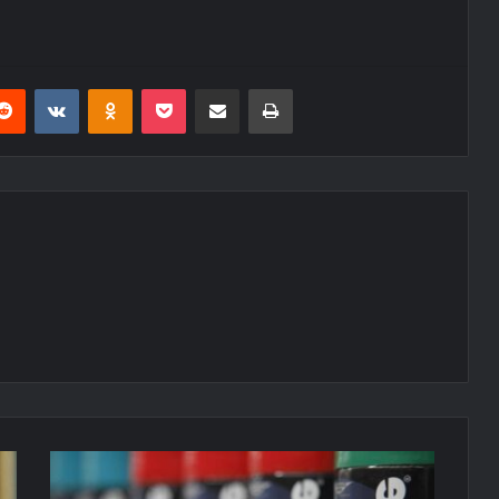
erest
Reddit
VKontakte
Odnoklassniki
Pocket
E-Posta ile paylaş
Yazdır