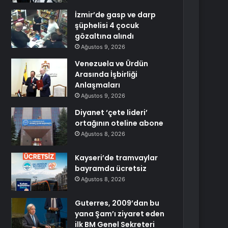
İzmir’de gasp ve darp
şüphelisi 4 çocuk
gözaltına alındı
Ağustos 9, 2026
Venezuela ve Ürdün
Arasında İşbirliği
Anlaşmaları
Ağustos 9, 2026
Diyanet ‘çete lideri’
ortağının oteline abone
Ağustos 8, 2026
Kayseri’de tramvaylar
bayramda ücretsiz
Ağustos 8, 2026
Guterres, 2009’dan bu
yana Şam’ı ziyaret eden
ilk BM Genel Sekreteri