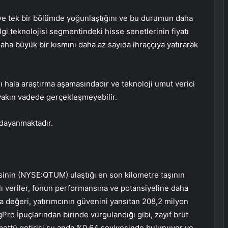
i ve tek bir bölümde yoğunlaştığını ve bu durumun daha
ilgi teknolojisi segmentindeki hisse senetlerinin fiyatı
 daha büyük bir kısmını daha az sayıda ihraççıya yatırarak
hala araştırma aşamasındadır ve teknoloji umut verici
 yakın vadede gerçekleşmeyebilir.
 dayanmaktadır.
inin (NYSE:QTUM) ulaştığı en son kilometre taşının
ı veriler, fonun performansına ve potansiyeline daha
a değeri, yatırımcının güvenini yansıtan 208,2 milyon
Pro İpuçlarından birinde vurgulandığı gibi, zayıf brüt
mettü getirisi şu anda %0,64 seviyesinde bulunuyor ve