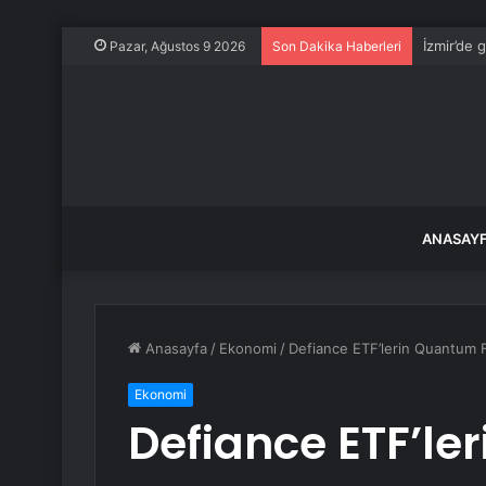
İzmir’de 
Pazar, Ağustos 9 2026
Son Dakika Haberleri
ANASAY
Anasayfa
/
Ekonomi
/
Defiance ETF’lerin Quantum 
Ekonomi
Defiance ETF’l