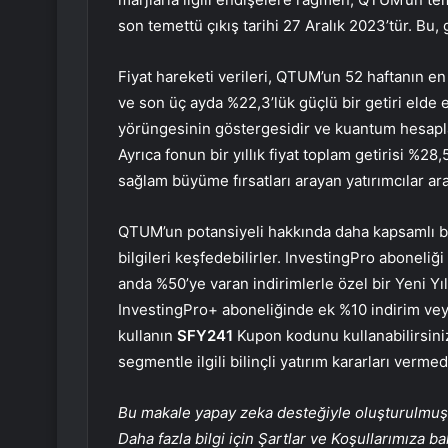
son temettü çıkış tarihi 27 Aralık 2023’tür. Bu, ge
Fiyat hareketi verileri, QTUM’un 52 haftanın e
ve son üç ayda %22,3’lük güçlü bir getiri elde
yörüngesinin göstergesidir ve kuantum hesapl
Ayrıca fonun bir yıllık fiyat toplam getirisi %2
sağlam büyüme fırsatları arayan yatırımcılar ara
QTUM’un potansiyeli hakkında daha kapsamlı bir 
bilgileri keşfedebilirler. InvestingPro aboneliğ
anda %50’ye varan indirimlerle özel bir Yeni Yıl
InvestingPro+ aboneliğinde ek %10 indirim veya
kullanın
SFY241
Kupon kodunu kullanabilirsiniz
segmentle ilgili bilinçli yatırım kararları vermed
Bu makale yapay zeka desteğiyle oluşturulmuş, 
Daha fazla bilgi için Şartlar ve Koşullarımıza ba