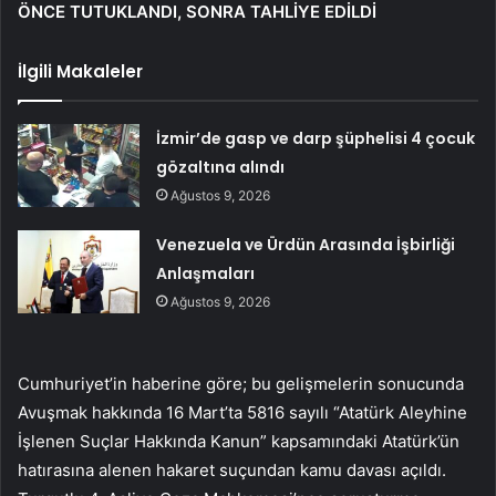
ÖNCE TUTUKLANDI, SONRA TAHLİYE EDİLDİ
İlgili Makaleler
İzmir’de gasp ve darp şüphelisi 4 çocuk
gözaltına alındı
Ağustos 9, 2026
Venezuela ve Ürdün Arasında İşbirliği
Anlaşmaları
Ağustos 9, 2026
Cumhuriyet’in haberine göre; bu gelişmelerin sonucunda
Avuşmak hakkında 16 Mart’ta 5816 sayılı “Atatürk Aleyhine
İşlenen Suçlar Hakkında Kanun” kapsamındaki Atatürk’ün
hatırasına alenen hakaret suçundan kamu davası açıldı.