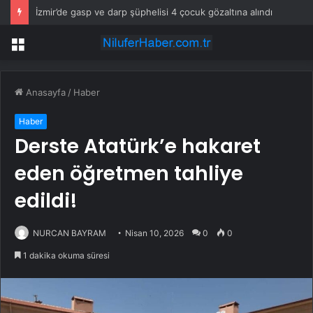
İzmir’de gasp ve darp şüphelisi 4 çocuk gözaltına alındı
Menü
Anasayfa
/
Haber
Haber
Derste Atatürk’e hakaret
eden öğretmen tahliye
edildi!
NURCAN BAYRAM
Nisan 10, 2026
0
0
1 dakika okuma süresi