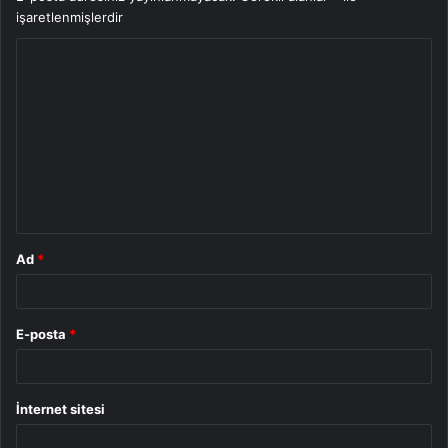
işaretlenmişlerdir
Y
o
r
u
m
*
Ad
*
E-posta
*
İnternet sitesi