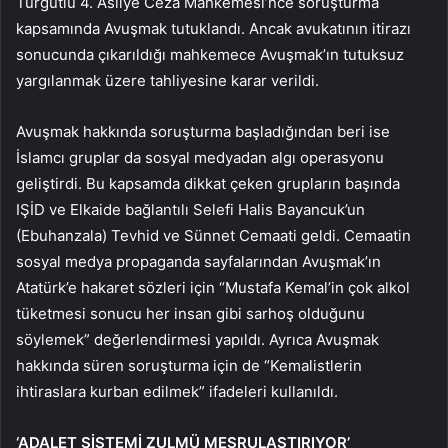
Turgutlu 4. Asliye Ceza Mahkemesi’nce soruşturma
kapsamında Avuşmak tutuklandı. Ancak avukatının itirazı
sonucunda çıkarıldığı mahkemece Avuşmak’ın tutuksuz
yargılanmak üzere tahliyesine karar verildi.
Avuşmak hakkında soruşturma başladığından beri ise
İslamcı gruplar da sosyal medyadan algı operasyonu
geliştirdi. Bu kapsamda dikkat çeken grupların başında
IŞİD ve Elkaide bağlantılı Selefi Halis Bayancuk’un
(Ebuhanzala) Tevhid ve Sünnet Cemaati geldi. Cemaatin
sosyal medya propaganda sayfalarından Avuşmak’ın
Atatürk’e hakaret sözleri için “Mustafa Kemal’in çok alkol
tüketmesi sonucu her insan gibi sarhoş olduğunu
söylemek” değerlendirmesi yapıldı. Ayrıca Avuşmak
hakkında süren soruşturma için de “Kemalistlerin
ihtiraslara kurban edilmek” ifadeleri kullanıldı.
‘ADALET SİSTEMİ ZULMÜ MEŞRULAŞTIRIYOR’