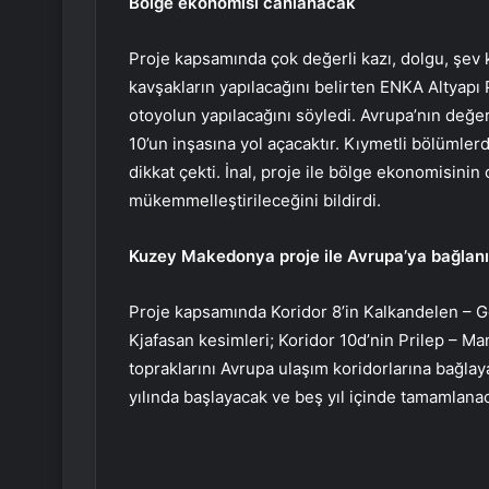
Bölge ekonomisi canlanacak
Proje kapsamında çok değerli kazı, dolgu, şev k
kavşakların yapılacağını belirten ENKA Altyapı 
otoyolun yapılacağını söyledi. Avrupa’nın değer
10’un inşasına yol açacaktır. Kıymetli bölümle
dikkat çekti. İnal, proje ile bölge ekonomisini
mükemmelleştirileceğini bildirdi.
Kuzey Makedonya proje ile Avrupa’ya bağlan
Proje kapsamında Koridor 8’in Kalkandelen – Go
Kjafasan kesimleri; Koridor 10d’nin Prilep – M
topraklarını Avrupa ulaşım koridorlarına bağla
yılında başlayacak ve beş yıl içinde tamamlana