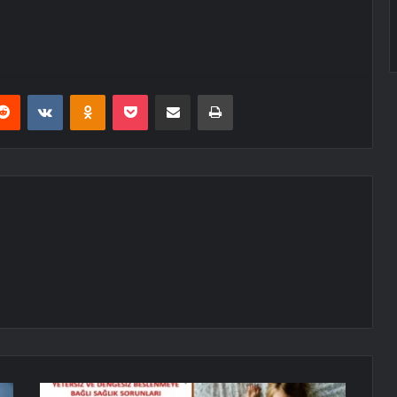
erest
Reddit
VKontakte
Odnoklassniki
Pocket
E-Posta ile paylaş
Yazdır