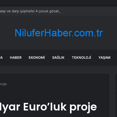
gasp ve darp şüphelisi 4 çocuk gözaltına alındı
FA
HABER
EKONOMI
SAĞLIK
TEKNOLOJI
YAŞAM
proje
yar Euro’luk proje