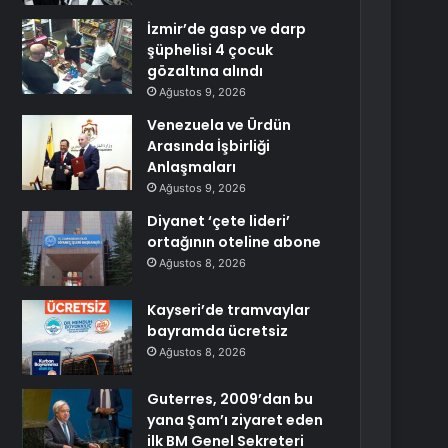
İzmir’de gasp ve darp
şüphelisi 4 çocuk
gözaltına alındı
Ağustos 9, 2026
Venezuela ve Ürdün
Arasında İşbirliği
Anlaşmaları
Ağustos 9, 2026
Diyanet ‘çete lideri’
ortağının oteline abone
Ağustos 8, 2026
Kayseri’de tramvaylar
bayramda ücretsiz
Ağustos 8, 2026
Guterres, 2009’dan bu
yana Şam’ı ziyaret eden
ilk BM Genel Sekreteri