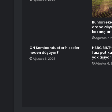
Bunları eke
araba alıyo
kazançların
Ağustos 7, 
ON Semiconductor hisseleri
HSBC BIST’te
neden düşüyor?
faiz patika
yaklaşıyor
Ağustos 6, 2026
Ağustos 6, 