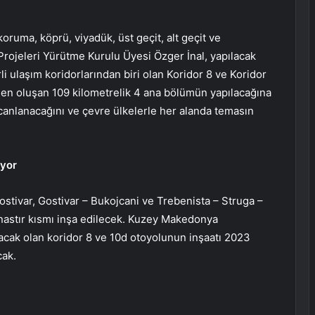
oruma, köprü, viyadük, üst geçit, alt geçit ve
Projeleri Yürütme Kurulu Üyesi Özger İnal, yapılacak
li ulaşım koridorlarından biri olan Koridor 8 ve Koridor
rden oluşan 109 kilometrelik 4 ana bölümün yapılacağına
n canlanacağını ve çevre ülkelerle her alanda temasın
ıyor
stivar, Gostivar – Bukojcani ve Trebenista – Struga –
anastır kısmı inşa edilecek. Kuzey Makedonya
yacak olan koridor 8 ve 10d otoyolunun inşaatı 2023
cak.