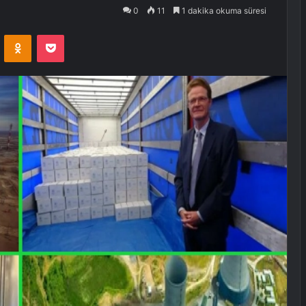
0
11
1 dakika okuma süresi
VKontakte
Odnoklassniki
Pocket