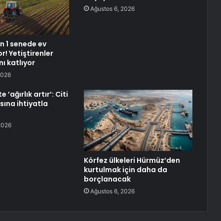
Ağustos 6, 2026
n 1 senede ev
r! Yetiştirenler
ı katlıyor
2026
 ’ağırlık artır’: Citi
sına ihtiyatla
2026
Körfez ülkeleri Hürmüz’den
kurtulmak için daha da
borçlanacak
Ağustos 6, 2026