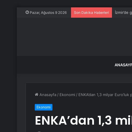
İzmir’de 
Pazar, Ağustos 9 2026
Son Dakika Haberleri
ANASAY
Anasayfa
/
Ekonomi
/
ENKA’dan 1,3 milyar Euro’luk 
Ekonomi
ENKA’dan 1,3 mil