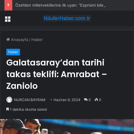
Özel’den milletvekillerine ilk uyarı: “Esprisini bile yapmayacaksınız”
Menü
Anasayfa
/
Haber
Haber
Galatasaray’dan tarihi
takas teklifi: Amrabat –
Zaniolo
NURCAN BAYRAM
Haziran 9, 2024
0
0
1 dakika okuma süresi