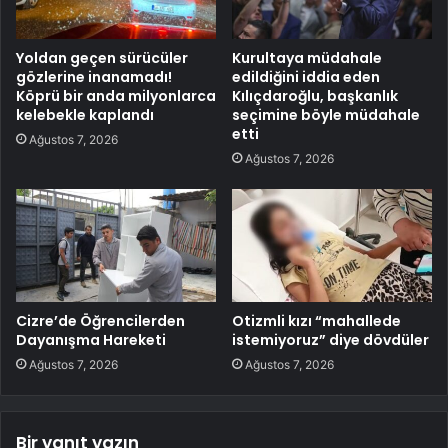
Yoldan geçen sürücüler
Kurultaya müdahale
gözlerine inanamadı!
edildiğini iddia eden
Köprü bir anda milyonlarca
Kılıçdaroğlu, başkanlık
kelebekle kaplandı
seçimine böyle müdahale
etti
Ağustos 7, 2026
Ağustos 7, 2026
Cizre’de Öğrencilerden
Otizmli kızı “mahallede
Dayanışma Hareketi
istemiyoruz” diye dövdüler
Ağustos 7, 2026
Ağustos 7, 2026
Bir yanıt yazın