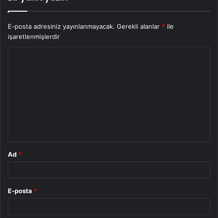
E-posta adresiniz yayınlanmayacak.
Gerekli alanlar
*
ile
işaretlenmişlerdir
Y
o
r
u
m
*
Ad
*
E-posta
*