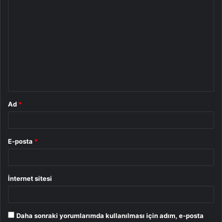
Y
o
r
u
m
*
Ad
*
E-posta
*
İnternet sitesi
Daha sonraki yorumlarımda kullanılması için adım, e-posta