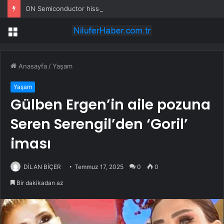
ON Semiconductor hisseleri neden düşüyor?
Menü
Anasayfa
/
Yaşam
Yaşam
Gülben Ergen’in aile pozuna
Seren Serengil’den ‘Goril’
iması
DİLAN BİÇER
Temmuz 17, 2025
0
0
Bir dakikadan az