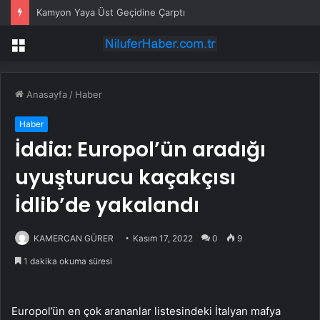
Kamyon Yaya Üst Geçidine Çarptı
Menü
Anasayfa
/
Haber
Haber
İddia: Europol’ün aradığı
uyuşturucu kaçakçısı
İdlib’de yakalandı
KAMERCAN GÜRER
Kasım 17, 2022
0
9
1 dakika okuma süresi
Europol’ün en çok arananlar listesindeki İtalyan mafya