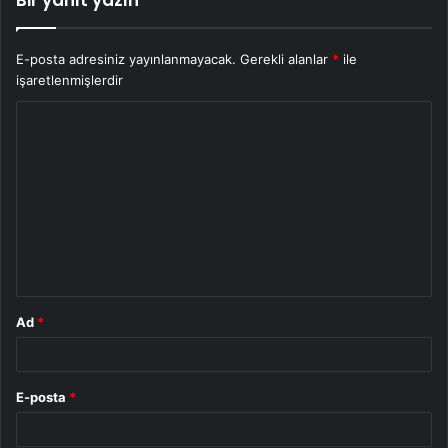
E-posta adresiniz yayınlanmayacak.
Gerekli alanlar
*
ile
işaretlenmişlerdir
Y
o
r
u
m
*
Ad
*
E-posta
*