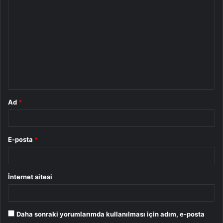
o
r
u
m
*
Ad
*
E-posta
*
İnternet sitesi
Daha sonraki yorumlarımda kullanılması için adım, e-posta