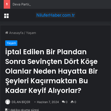
Deva Partisi Genel Başkanı Babacan: “Kıbrıs Bizim Milli Davamızdır”
Menü
Anasayfa
/
Yaşam
Yaşam
İptal Edilen Bir Plandan
Sonra Sevinçten Dört Köşe
Olanlar Neden Hayatta Bir
Şeyleri Kaçırmaktan Bu
Kadar Keyif Alıyorlar?
DİLAN BİÇER
Haziran 7, 2024
0
0
1 dakika okuma süresi