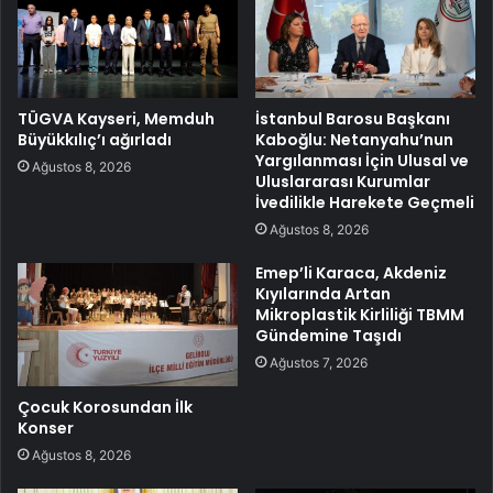
TÜGVA Kayseri, Memduh
İstanbul Barosu Başkanı
Büyükkılıç’ı ağırladı
Kaboğlu: Netanyahu’nun
Yargılanması İçin Ulusal ve
Ağustos 8, 2026
Uluslararası Kurumlar
İvedilikle Harekete Geçmeli
Ağustos 8, 2026
Emep’li Karaca, Akdeniz
Kıyılarında Artan
Mikroplastik Kirliliği TBMM
Gündemine Taşıdı
Ağustos 7, 2026
Çocuk Korosundan İlk
Konser
Ağustos 8, 2026