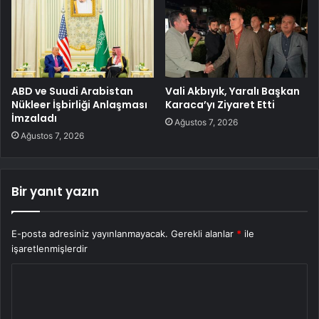
ABD ve Suudi Arabistan
Vali Akbıyık, Yaralı Başkan
Nükleer İşbirliği Anlaşması
Karaca’yı Ziyaret Etti
İmzaladı
Ağustos 7, 2026
Ağustos 7, 2026
Bir yanıt yazın
E-posta adresiniz yayınlanmayacak.
Gerekli alanlar
*
ile
işaretlenmişlerdir
Y
o
r