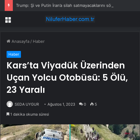
Trump: Şi ve Putin İran’a silah satmayacaklarını söyledi
Menü
Anasayfa
/
Haber
Haber
Kars’ta Viyadük Üzerinden
Uçan Yolcu Otobüsü: 5 Ölü,
23 Yaralı
SEDA UYGUR
Ağustos 1, 2023
0
5
1 dakika okuma süresi