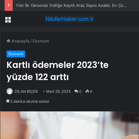
Yılın İlk Yarısında Trafiğe Kayıtlı Araç Sayısı Azaldı, En Çok Tercih Edilen Renk Gri
Menü
Anasayfa
/
Ekonomi
Ekonomi
Kartlı ödemeler 2023’te
yüzde 122 arttı
DİLAN BİÇER
Mart 29, 2024
0
0
2 dakika okuma süresi