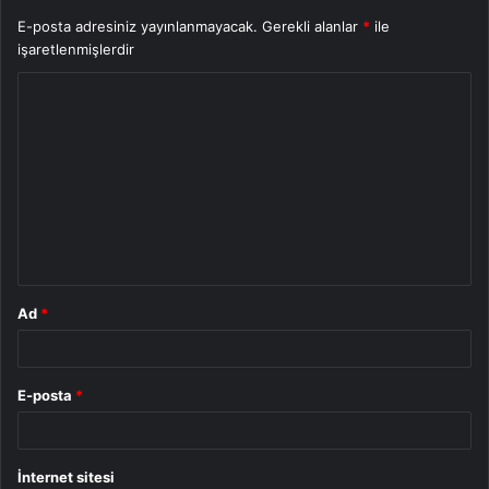
E-posta adresiniz yayınlanmayacak.
Gerekli alanlar
*
ile
işaretlenmişlerdir
Y
o
r
u
m
*
Ad
*
E-posta
*
İnternet sitesi