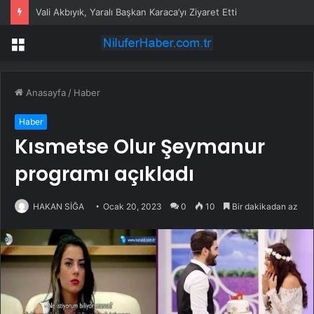
Vali Akbıyık, Yaralı Başkan Karaca’yı Ziyaret Etti
Menü
Anasayfa
/
Haber
Haber
Kısmetse Olur Şeymanur
programı açıkladı
HAKAN SİĞA
Ocak 20, 2023
0
10
Bir dakikadan az