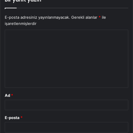
E-posta adresiniz yayınlanmayacak.
Gerekli alanlar
*
ile
işaretlenmişlerdir
Y
o
r
u
m
*
Ad
*
E-posta
*