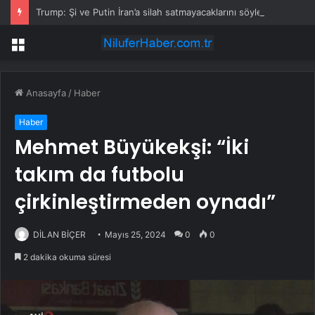
Trump: Şi ve Putin İran’a silah satmayacaklarını söyledi
Menü
Anasayfa
/
Haber
Haber
Mehmet Büyükekşi: “İki
takım da futbolu
çirkinleştirmeden oynadı”
DİLAN BİÇER
Mayıs 25, 2024
0
0
2 dakika okuma süresi