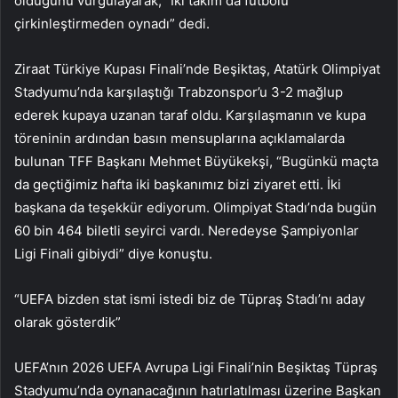
olduğunu vurgulayarak, “İki takım da futbolu
çirkinleştirmeden oynadı” dedi.
Ziraat Türkiye Kupası Finali’nde Beşiktaş, Atatürk Olimpiyat
Stadyumu’nda karşılaştığı Trabzonspor’u 3-2 mağlup
ederek kupaya uzanan taraf oldu. Karşılaşmanın ve kupa
töreninin ardından basın mensuplarına açıklamalarda
bulunan TFF Başkanı Mehmet Büyükekşi, “Bugünkü maçta
da geçtiğimiz hafta iki başkanımız bizi ziyaret etti. İki
başkana da teşekkür ediyorum. Olimpiyat Stadı’nda bugün
60 bin 464 biletli seyirci vardı. Neredeyse Şampiyonlar
Ligi Finali gibiydi” diye konuştu.
“UEFA bizden stat ismi istedi biz de Tüpraş Stadı’nı aday
olarak gösterdik”
UEFA’nın 2026 UEFA Avrupa Ligi Finali’nin Beşiktaş Tüpraş
Stadyumu’nda oynanacağının hatırlatılması üzerine Başkan