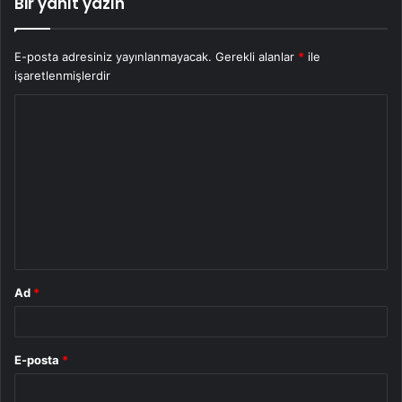
Bir yanıt yazın
E-posta adresiniz yayınlanmayacak.
Gerekli alanlar
*
ile
işaretlenmişlerdir
Y
o
r
u
m
*
Ad
*
E-posta
*