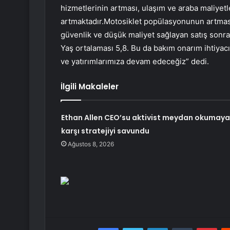
hizmetlerinin artması, ulaşım ve araba maliyetl
artmaktadır.Motosiklet popülasyonunun artması
güvenlik ve düşük maliyet sağlayan satış sonra
Yaş ortalaması 5,8. Bu da bakım onarım ihtiyac
ve yatırımlarımıza devam edeceğiz” dedi.
İlgili Makaleler
Ethan Allen CEO’su aktivist meydan okumaya
karşı stratejiyi savundu
Ağustos 8, 2026
Facebook
Twitter
LinkedIn
Tumblr
Pint