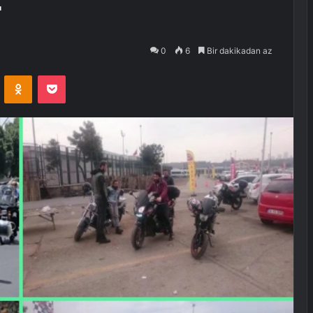
r
0
6
Bir dakikadan az
VKontakte
Odnoklassniki
Pocket