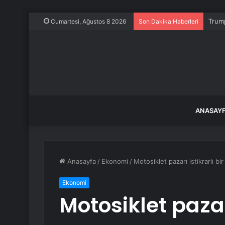
Trump
Cumartesi, Ağustos 8 2026
Son Dakika Haberleri
ANASAY
Anasayfa
/
Ekonomi
/
Motosiklet pazarı istikrarlı b
Ekonomi
Motosiklet pazarı