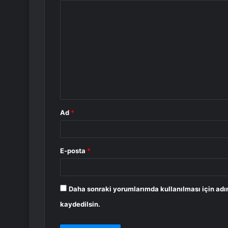
Y
o
r
u
m
*
Ad
*
E-posta
*
Daha sonraki yorumlarımda kullanılması için adı
kaydedilsin.