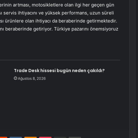
erinin artması, motosikletlere olan ilgi her geçen gün
 servis ihtiyacını ve yüksek performans, uzun süreli
sı ürünlere olan ihtiyacı da beraberinde getirmektedir.
ını beraberinde getiriyor. Türkiye pazarını önemsiyoruz
Trade Desk hissesi bugün neden çakıldı?
Ağustos 8, 2026
erest
Reddit
VKontakte
Odnoklassniki
Pocket
E-Posta ile paylaş
Yazdır