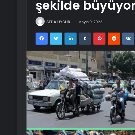
şekilde büyüyo
SEDA UYGUR
Mayıs 9, 2023
Facebook
Twitter
LinkedIn
Tumblr
Pinterest
Reddit