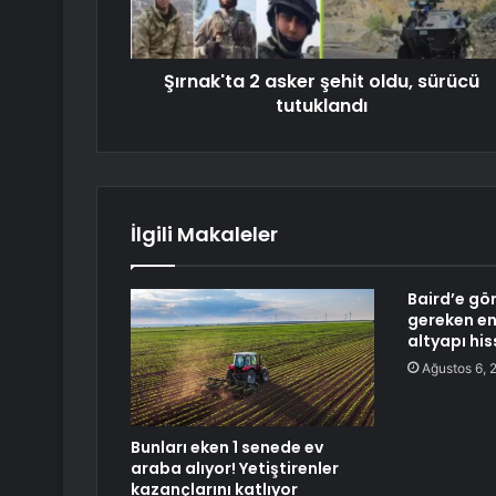
Şırnak'ta 2 asker şehit oldu, sürücü
tutuklandı
İlgili Makaleler
Baird’e gö
gereken en
altyapı his
Ağustos 6, 
Bunları eken 1 senede ev
araba alıyor! Yetiştirenler
kazançlarını katlıyor