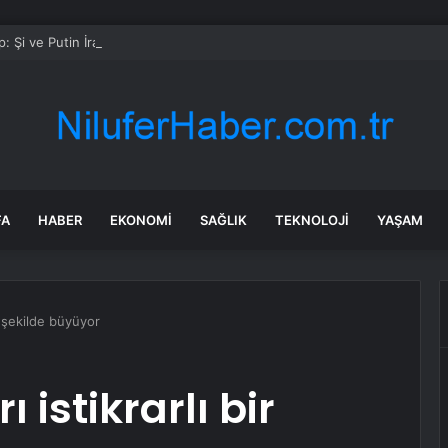
: Şi ve Putin İran’a silah satmayacaklarını söyledi
FA
HABER
EKONOMI
SAĞLIK
TEKNOLOJI
YAŞAM
ir şekilde büyüyor
 istikrarlı bir