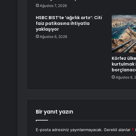
Ağustos 7, 2026
HSBC BIST’te ’ağırlık artır’: Citi
faiz patikasına ihtiyatla
yaklaşıyor
Ağustos 6, 2026
Körfez ülk
kurtulmak 
borçlanac
Ağustos 6, 
Bir yanıt yazın
E-posta adresiniz yayınlanmayacak.
Gerekli alanlar
*
i