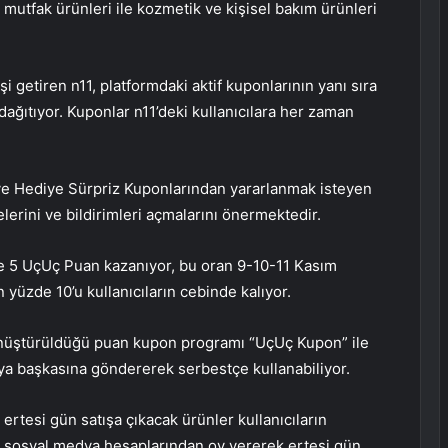
utfak ürünleri ile kozmetik ve kişisel bakım ürünleri
i getiren n11, platformdaki aktif kuponlarının yanı sıra
ağıtıyor. Kuponlar n11’deki kullanıcılara her zaman
 ve Hediye Sürpriz Kuponlarından yararlanmak isteyen
elerini ve bildirimleri açmalarını önermektedir.
üzde 5 UçUç Puan kazanıyor, bu oran 9-10-11 Kasım
n yüzde 10’u kullanıcıların cebinde kalıyor.
önüştürüldüğü puan kupon programı “UçUç Kupon” ile
veya başkasına göndererek serbestçe kullanabiliyor.
ertesi gün satışa çıkacak ürünler kullanıcıların
1’in sosyal medya hesaplarından oy vererek ertesi gün