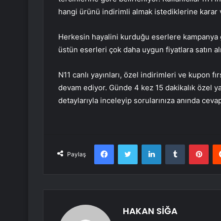
hangi ürünü indirimli almak istediklerine karar 
Herkesin hayalini kurduğu eserlere kampanya gü
üstün eserleri çok daha uygun fiyatlara satın
N11 canlı yayınları, özel indirimleri ve kupon fı
devam ediyor. Günde 4 kez 15 dakikalık özel yayı
detaylarıyla inceleyip sorularınıza anında cevap
Facebook
Twitter
LinkedIn
Tumblr
Pint
Paylaş
HAKAN SİĞA