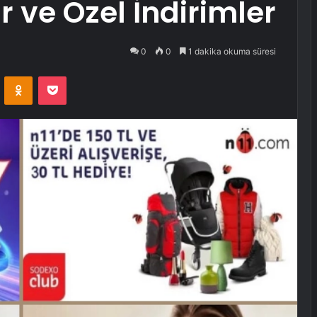
 ve Özel İndirimler
0
0
1 dakika okuma süresi
VKontakte
Odnoklassniki
Pocket