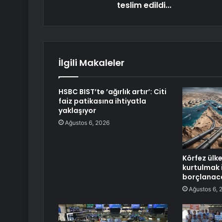
teslim edildi...
İlgili Makaleler
HSBC BIST’te ’ağırlık artır’: Citi
faiz patikasına ihtiyatla
yaklaşıyor
Ağustos 6, 2026
Körfez ülk
kurtulmak 
borçlanac
Ağustos 6, 