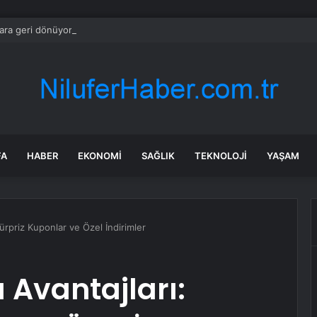
ara geri dönüyor: Meral Akşener Vakfı resmen kuruldu
FA
HABER
EKONOMI
SAĞLIK
TEKNOLOJI
YAŞAM
Sürpriz Kuponlar ve Özel İndirimler
 Avantajları: