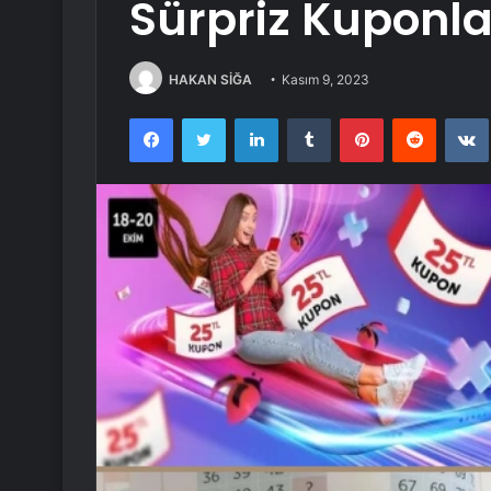
Sürpriz Kuponlar
HAKAN SİĞA
Kasım 9, 2023
Facebook
Twitter
LinkedIn
Tumblr
Pinterest
Reddit