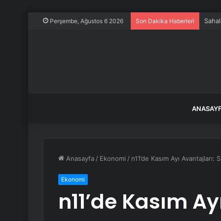
Sahal
Perşembe, Ağustos 6 2026
Son Dakika Haberleri
ANASAY
Anasayfa
/
Ekonomi
/
n11’de Kasım Ayı Avantajları: 
Ekonomi
n11’de Kasım Ayı