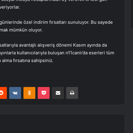
veriyorlar.
nlerinde özel indirim fırsatları sunuluyor. Bu sayede
 almak mümkün oluyor.
rsatlarıyla avantajlı alışveriş dönemi Kasım ayında da
nlarla kullanıcılarıyla buluşan n11canlı’da eserleri tüm
 alma fırsatına sahipsiniz.
erest
Reddit
VKontakte
Odnoklassniki
Pocket
E-Posta ile paylaş
Yazdır