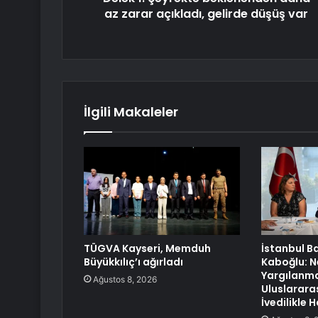
az zarar açıkladı, gelirde düşüş var
İlgili Makaleler
TÜGVA Kayseri, Memduh
İstanbul B
Büyükkılıç’ı ağırladı
Kaboğlu: 
Yargılanmas
Ağustos 8, 2026
Uluslarara
İvedilikle