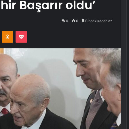
hir Başarır oldu’
0
0
Bir dakikadan az
VKontakte
Odnoklassniki
Pocket