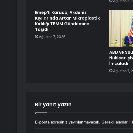
Ağustos 8, 
Emep’li Karaca, Akdeniz
Kıyılarında Artan Mikroplastik
Kirliliği TBMM Gündemine
Taşıdı
Ağustos 7, 2026
ABD ve Suu
Nükleer İşb
İmzaladı
Ağustos 7, 
Bir yanıt yazın
E-posta adresiniz yayınlanmayacak.
Gerekli alanlar
*
i
Y