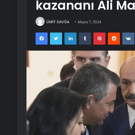
kazananı Ali Ma
ÜMİT SAVĞA
Mayıs 7, 2024
Facebook
Twitter
LinkedIn
Tumblr
Pinterest
Reddit