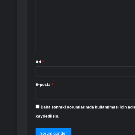
o
r
u
m
*
Ad
*
E-posta
*
Daha sonraki yorumlarımda kullanılması için adı
kaydedilsin.