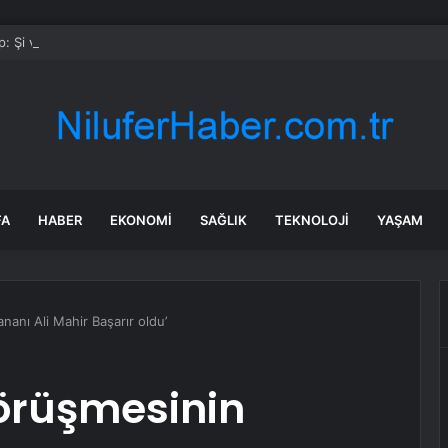
: Şi ve Putin İran’a silah satmayacaklarını söyledi
FA
HABER
EKONOMI
SAĞLIK
TEKNOLOJI
YAŞAM
nanı Ali Mahir Başarır oldu’
görüşmesinin