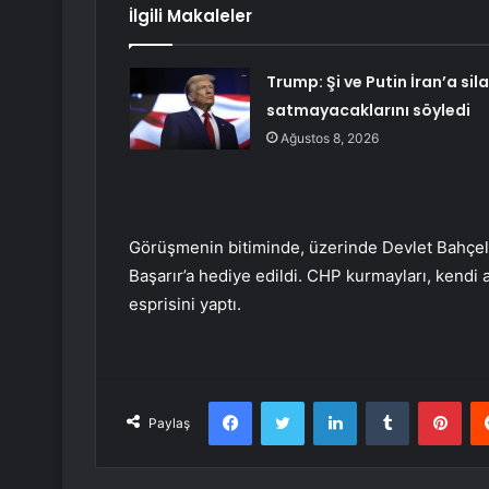
İlgili Makaleler
Trump: Şi ve Putin İran’a sil
satmayacaklarını söyledi
Ağustos 8, 2026
Görüşmenin bitiminde, üzerinde Devlet Bahçeli
Başarır’a hediye edildi. CHP kurmayları, kendi
esprisini yaptı.
Facebook
Twitter
LinkedIn
Tumblr
Pint
Paylaş