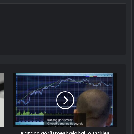
Kazanç görüşmesi: GlobalFoundries