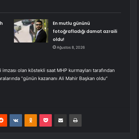
ah
En mutlu gününü
fotoğrafladığı damat azraili
oldu!
Ağustos 8, 2026
 imzası olan köstekli saat MHP kurmayları tarafından
 aralarında “günün kazananı Ali Mahir Başkan oldu”
erest
Reddit
VKontakte
Odnoklassniki
Pocket
E-Posta ile paylaş
Yazdır