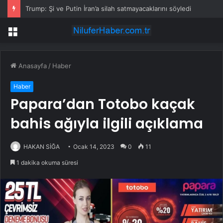
Trump: Şi ve Putin İran’a silah satmayacaklarını söyledi
Menü
Anasayfa
/
Haber
Haber
Papara’dan Totobo kaçak
bahis ağıyla ilgili açıklama
HAKAN SİĞA
Ocak 14, 2023
0
11
1 dakika okuma süresi