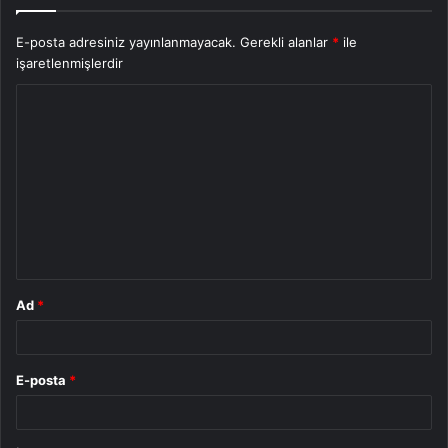
E-posta adresiniz yayınlanmayacak.
Gerekli alanlar
*
ile
işaretlenmişlerdir
Y
o
r
u
m
*
Ad
*
E-posta
*