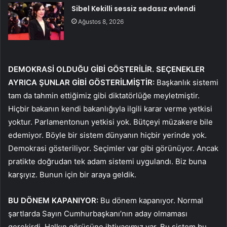
Sibel Kekilli sessiz sedasız evlendi
Ağustos 8, 2026
DEMOKRASİ OLDUĞU GİBİ GÖSTERİLİR. SEÇENEKLER
AYRICA ŞUNLAR GİBİ GÖSTERİLMİŞTİR:
Başkanlık sistemi
tam da tahmin ettiğimiz gibi diktatörlüğe meyletmiştir.
Hiçbir bakanın kendi bakanlığıyla ilgili karar verme yetkisi
yoktur. Parlamentonun yetkisi yok. Bütçeyi müzakere bile
edemiyor. Böyle bir sistem dünyanın hiçbir yerinde yok.
Demokrasi gösteriliyor. Seçimler var gibi görünüyor. Ancak
pratikte doğrudan tek adam sistemi uygulandı. Biz buna
karşıyız. Bunun için bir araya geldik.
BU DÖNEM KAPANIYOR:
Bu dönem kapanıyor. Normal
şartlarda Sayın Cumhurbaşkanı’nın aday olmaması
gerekirdi. Halkın görüşüne ihtiyacımız var. Bu sistem bu