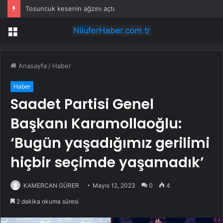
Tosuncuk kesenin ağzını açtı
Menü
Anasayfa
/
Haber
Haber
Saadet Partisi Genel
Başkanı Karamollaoğlu:
‘Bugün yaşadığımız gerilimi
hiçbir seçimde yaşamadık’
KAMERCAN GÜRER
Mayıs 12, 2023
0
4
2 dakika okuma süresi