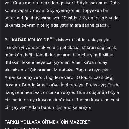
var. Onun motoru nereden geliyor? Söyle, saklama. Daha
sonra yaparız deyin. Söyleyemiyorlar. Topyekun bir
seferberliğe ihtiyacımız var. 10 yılda 2-3, en fazla 5 yılda
ülkemiz devrim niteliğinde yatırımlara sahne olacak.
BU KADAR KOLAY DEĞİL:
Mevcut iktidar anlayışıyla
Türkiye’yi yönetmek ve dış politikada istikrarı sağlamak
mümkün değil. Kendi durumlarını bile bile şimdi Millet
İttifakını lekelemeye çalışıyorlar. ‘Amerika’dan onay
alacaksınız.’ Çık oradan! Mutabakat Zaptı ortaya çıktı.
Amerika onay verdi, İngiltere verdi. O kadar basit değil
dostum. Bunda Amerika’ya, İngiltere’ye, Fransa’ya; Orada
hangi element var, önce sen söyle. ‘Bunu düşünüp böyle
bir metin ortaya koyamadım’ diyor. Bunları koydular. Yani
bir şey var.’ Adam bunun için endişeleniyor.
FARKLI YOLLARA GİTMEK İÇİN MAZERET