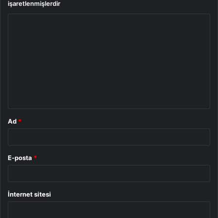
işaretlenmişlerdir
Y
o
r
u
m
*
Ad
*
E-posta
*
İnternet sitesi