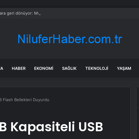
ara geri dönüyor: Meral Akşener Vakfı resmen kuruldu
FA
HABER
EKONOMI
SAĞLIK
TEKNOLOJI
YAŞAM
 Flash Bellekleri Duyurdu
B Kapasiteli USB