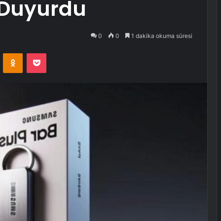
i Duyurdu
0
0
1 dakika okuma süresi
VKontakte
Odnoklassniki
Pocket