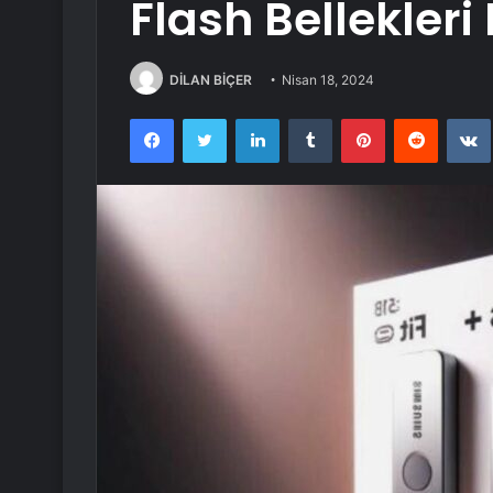
Flash Bellekler
DİLAN BİÇER
Nisan 18, 2024
Facebook
Twitter
LinkedIn
Tumblr
Pinterest
Reddit