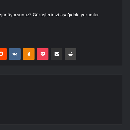
 düşünüyorsunuz? Görüşlerinizi aşağıdaki yorumlar
erest
Reddit
VKontakte
Odnoklassniki
Pocket
E-Posta ile paylaş
Yazdır