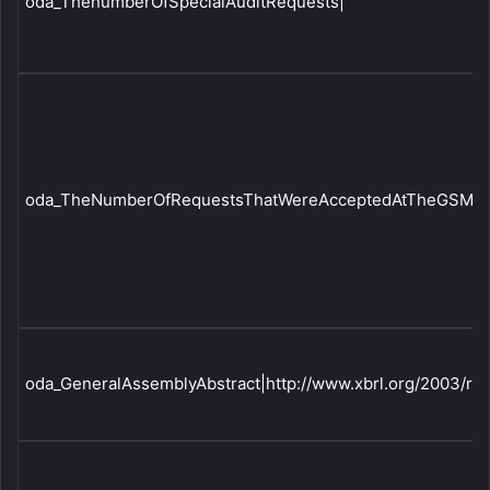
oda_ThenumberOfSpecialAuditRequests|
oda_TheNumberOfRequestsThatWereAcceptedAtTheGSM|
oda_GeneralAssemblyAbstract|http://www.xbrl.org/2003/ro