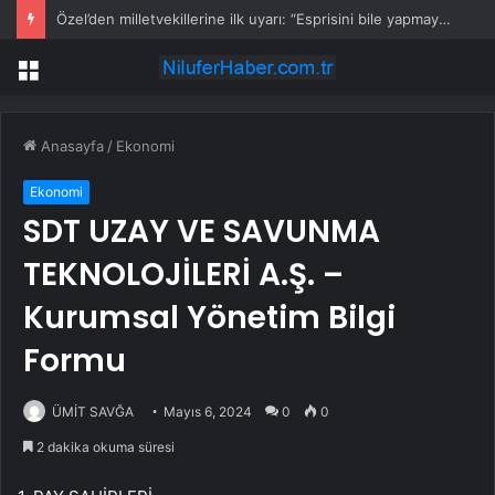
Özel’den milletvekillerine ilk uyarı: “Esprisini bile yapmayacaksınız”
Menü
Anasayfa
/
Ekonomi
Ekonomi
SDT UZAY VE SAVUNMA
TEKNOLOJİLERİ A.Ş. –
Kurumsal Yönetim Bilgi
Formu
ÜMİT SAVĞA
Mayıs 6, 2024
0
0
2 dakika okuma süresi