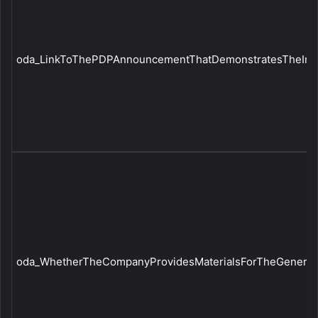
oda_LinkToThePDPAnnouncementThatDemonstratesTheInfor
oda_WhetherTheCompanyProvidesMaterialsForTheGeneral