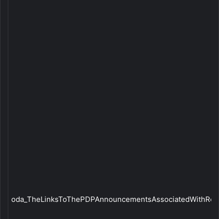
oda_TheLinksToThePDPAnnouncementsAssociatedWithRela