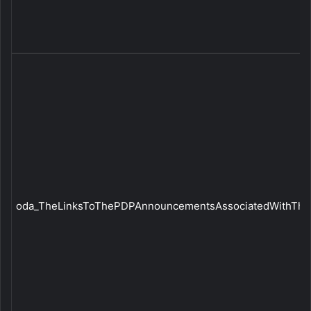
oda_TheLinksToThePDPAnnouncementsAssociatedWithTheTr