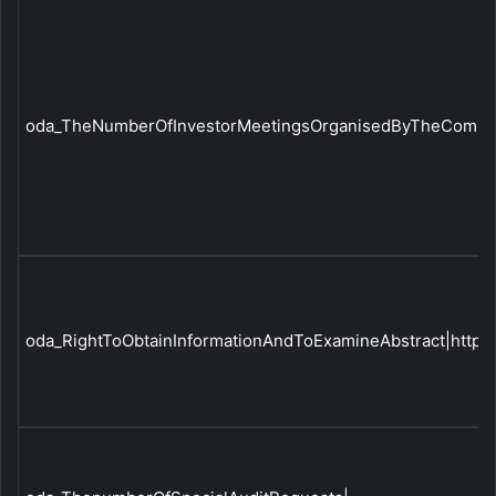
oda_TheNumberOfInvestorMeetingsOrganisedByTheCompa
oda_RightToObtainInformationAndToExamineAbstract|http:/