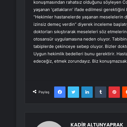
konuşmasından rahatsız olduğunu söyleyen Coşk
yaşanan ‘çatlakların’ ifade edilmesi gerektiğini
“Hekimler hastanelerde yaşanan meselelerin düze
izinsiz demeç verdin” diyerek inceleme başlat
doktorları sıkıştırarak meseleleri söz etmeleri
otosansür uygulamasına neden oluyor. Tabibin 
tabiplerde çekinceye sebep oluyor. Bizler dokt
Uygun hekimlik bedelleri bunu gerektirir. Hastal
edeceğiz, etmek zorundayız. Biz konuşmazsak
Facebook
Twitter
LinkedIn
Tumblr
Pint
Paylaş
KADİR ALTUNYAPRAK