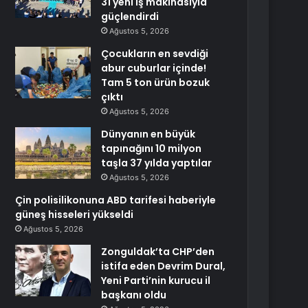
31 yeni iş makinasıyla
güçlendirdi
Ağustos 5, 2026
Çocukların en sevdiği
abur cuburlar içinde!
Tam 5 ton ürün bozuk
çıktı
Ağustos 5, 2026
Dünyanın en büyük
tapınağını 10 milyon
taşla 37 yılda yaptılar
Ağustos 5, 2026
Çin polisilikonuna ABD tarifesi haberiyle
güneş hisseleri yükseldi
Ağustos 5, 2026
Zonguldak’ta CHP’den
istifa eden Devrim Dural,
Yeni Parti’nin kurucu il
başkanı oldu