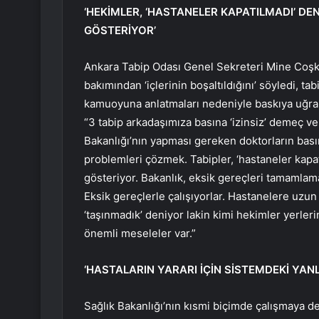
‘HEKİMLER, ‘HASTANELER KAPATILMADI’ DEN
GÖSTERİYOR’
Ankara Tabip Odası Genel Sekreteri Mine Coşkun
bakımından ‘içlerinin boşaltıldığını’ söyledi, tab
kamuoyuna anlatmaları nedeniyle baskıya uğram
“3 tabip arkadaşımıza basına ‘izinsiz’ demeç ve
Bakanlığı’nın yapması gereken doktorların bas
problemleri çözmek. Tabipler, ‘hastaneler kapat
gösteriyor. Bakanlık, eksik gereçleri tamamlamal
Eksik gereçlerle çalışıyorlar. Hastanelere uzun 
‘taşınmadık’ deniyor lakin kimi hekimler yerlerin
önemli meseleler var.”
‘HASTALARIN YARARI İÇİN SİSTEMDEKİ YANLI
Sağlık Bakanlığı’nın kısmi biçimde çalışmaya 