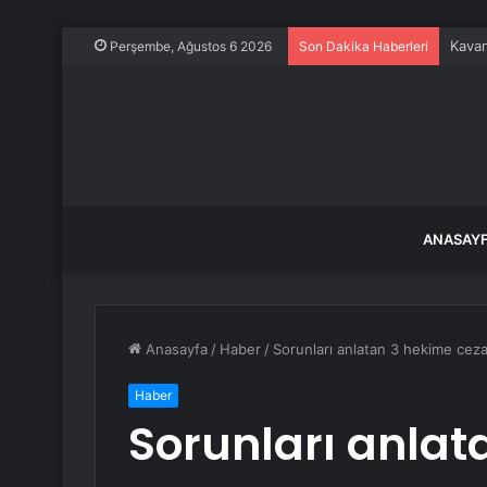
Kavan
Perşembe, Ağustos 6 2026
Son Dakika Haberleri
ANASAY
Anasayfa
/
Haber
/
Sorunları anlatan 3 hekime cez
Haber
Sorunları anlat