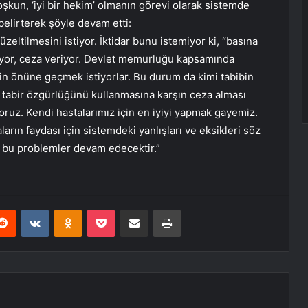
un, ‘iyi bir hekim’ olmanın görevi olarak sistemde
 belirterek şöyle devam etti:
ltilmesini istiyor. İktidar bunu istemiyor ki, “basına
ıyor, ceza veriyor. Devlet memurluğu kapsamında
nin önüne geçmek istiyorlar. Bu durum da kimi tabibin
tabir özgürlüğünü kullanmasına karşın ceza alması
oruz. Kendi hastalarımız için en iyiyi yapmak gayemiz.
arın faydası için sistemdeki yanlışları ve eksikleri söz
 bu problemler devam edecektir.”
erest
Reddit
VKontakte
Odnoklassniki
Pocket
E-Posta ile paylaş
Yazdır