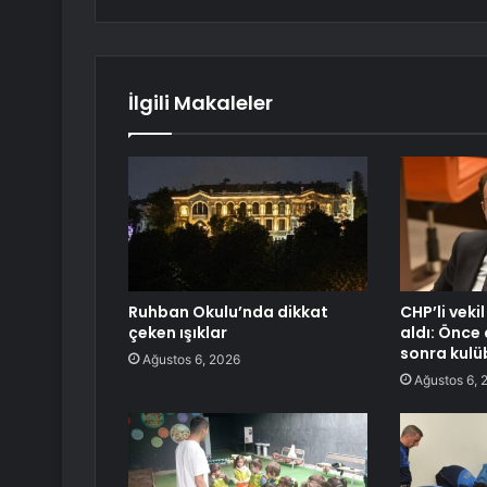
İlgili Makaleler
Ruhban Okulu’nda dikkat
CHP’li vekil
çeken ışıklar
aldı: Önc
sonra kulü
Ağustos 6, 2026
Ağustos 6, 