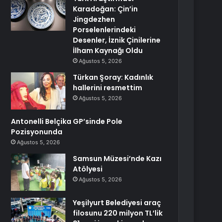
Karadoğan: Çin’in
Jingdezhen
Porselenlerindeki
Desenler, İznik Çinilerine
İlham Kaynağı Oldu
Ağustos 5, 2026
Türkan Şoray: Kadınlık
hallerini resmettim
Ağustos 5, 2026
Antonelli Belçika GP’sinde Pole
Pozisyonunda
Ağustos 5, 2026
Samsun Müzesi’nde Kazı
Atölyesi
Ağustos 5, 2026
Yeşilyurt Belediyesi araç
filosunu 220 milyon TL’lik