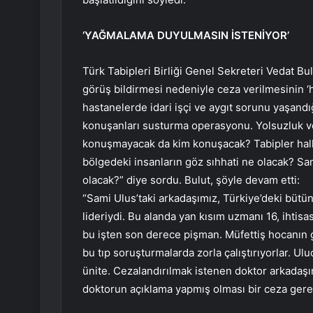
‘YAĞMALAMA DUYULMASIN İSTENİYOR’
Türk Tabipleri Birliği Genel Sekreteri Vedat Bu
görüş bildirmesi nedeniyle ceza verilmesinin ‘h
hastanelerde idari işçi ve aygıt sorunu yaşandı
konuşanları susturma operasyonu. Yolsuzluk v
konuşmayacak da kim konuşacak? Tabipler halkın
bölgedeki insanların göz sıhhati ne olacak? Sam
olacak?” diye sordu. Bulut, şöyle devam etti:
“Sami Ulus’taki arkadaşımız, Türkiye’deki bütün
lideriydi. Bu alanda yan kısım uzmanı 16, ihtisas
bu işten son derece pişman. Müfettiş hocanın 
bu tıp soruşturmalarda zorla çalıştırıyorlar. Ulu
ünite. Cezalandırılmak istenen doktor arkadaşımız
doktorun açıklama yapmış olması bir ceza gere