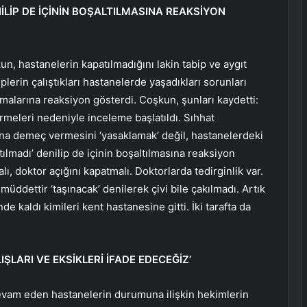
İLİP DE İÇİNİN BOŞALTILMASINA REAKSİYON
, hastanelerin kapatılmadığını lakin tabip ve aygıt
iplerin çalıştıkları hastanelerde yaşadıkları sorunları
alarına reaksiyon gösterdi. Coşkun, şunları kaydetti:
rmeleri nedeniyle inceleme başlatıldı. Sıhhat
ına demeç vermesini ‘yasaklamak’ değil, hastanelerdeki
ılmadı’ denilip de içinin boşaltılmasına reaksiyon
ı, doktor açığını kapatmalı. Doktorlarda tedirginlik var.
müddettir ‘taşınacak’ denilerek çivi bile çakılmadı. Artık
de kaldı kimileri kent hastanesine gitti. İki tarafta da
ŞLARI VE EKSİKLERİ İFADE EDECEĞİZ’
devam eden hastanelerin durumuna ilişkin hekimlerin