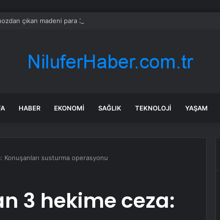
ozdan çıkan madeni para 39 milyon lira kazandırdı
FA
HABER
EKONOMI
SAĞLIK
TEKNOLOJI
YAŞAM
a: Konuşanları susturma operasyonu
an 3 hekime ceza: