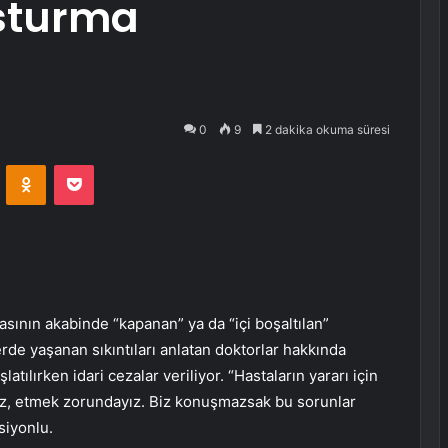
sturma
0
9
2 dakika okuma süresi
VKontakte
Odnoklassniki
Pocket
sının akabinde “kapanan” ya da “içi boşaltılan”
rde yaşanan sıkıntıları anlatan doktorlar hakkında
atılırken idari cezalar veriliyor. “Hastaların yararı için
ğiz, etmek zorundayız. Biz konuşmazsak bu sorunlar
siyonlu.