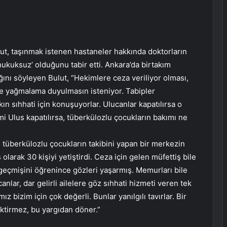
lut, taşınmak istenen hastaneler hakkında doktorların
ukuksuz’ olduğunu tabir etti. Ankara’da birtakım
ğını söyleyen Bulut, “Hekimlere ceza veriliyor olması,
e yağmalama duyulmasın isteniyor. Tabipler
 sıhhati için konuşuyorlar. Ulucanlar kapatılırsa o
i Ulus kapatılırsa, tüberkülozlu çocukların bakımı ne
 tüberkülozlu çocukların takibini yapan bir merkezin
 olarak 30 kişiyi yetiştirdi. Ceza için gelen müfettiş bile
geçmişini öğrenince gözleri yaşarmış. Memurları bile
canlar, dar gelirli ailelere göz sıhhati hizmeti veren tek
 bizim için çok değerli. Bunlar yanılgılı tavırlar. Bir
ktirmez, bu yargıdan döner.”