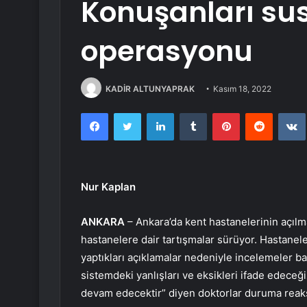
Konuşanları su
operasyonu
KADİR ALTUNYAPRAK
Kasım 18, 2022
Facebook
Twitter
LinkedIn
Tumblr
Pinterest
Reddit
Nur Kaplan
ANKARA
– Ankara’da kent hastanelerinin açılma
hastanelere dair tartışmalar sürüyor. Hastanele
yaptıkları açıklamalar nedeniyle incelemeler başl
sistemdeki yanlışları ve eksikleri ifade edece
devam edecektir” diyen doktorlar duruma reak