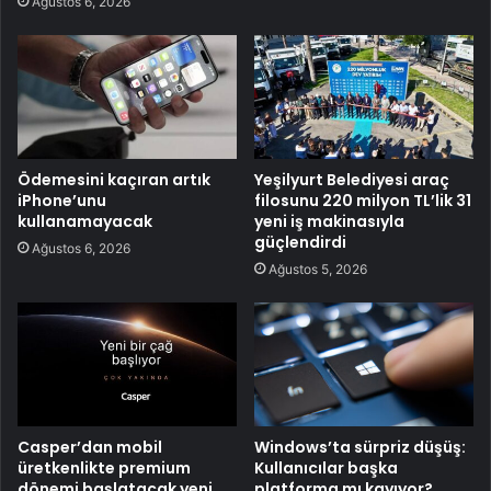
Ağustos 6, 2026
Ödemesini kaçıran artık
Yeşilyurt Belediyesi araç
iPhone’unu
filosunu 220 milyon TL’lik 31
kullanamayacak
yeni iş makinasıyla
güçlendirdi
Ağustos 6, 2026
Ağustos 5, 2026
Casper’dan mobil
Windows’ta sürpriz düşüş:
üretkenlikte premium
Kullanıcılar başka
dönemi başlatacak yeni
platforma mı kayıyor?