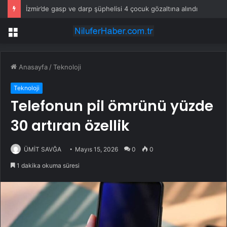
İzmir’de gasp ve darp şüphelisi 4 çocuk gözaltına alındı
Menü
Anasayfa
/
Teknoloji
Teknoloji
Telefonun pil ömrünü yüzde
30 artıran özellik
ÜMİT SAVĞA
Mayıs 15, 2026
0
0
1 dakika okuma süresi