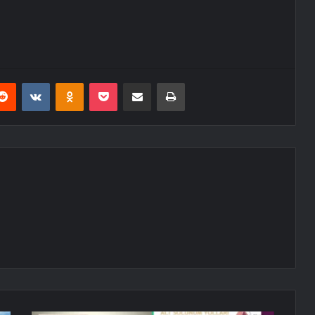
erest
Reddit
VKontakte
Odnoklassniki
Pocket
E-Posta ile paylaş
Yazdır