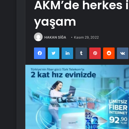
AKM’de herkes iç
yaşam
HAKAN SİĞA
Kasım 29, 2022
Facebook
Twitter
LinkedIn
Tumblr
Pinterest
Reddit