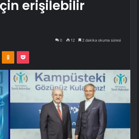
in erişilebilir
0
12
2 dakika okuma süresi
VKontakte
Odnoklassniki
Pocket