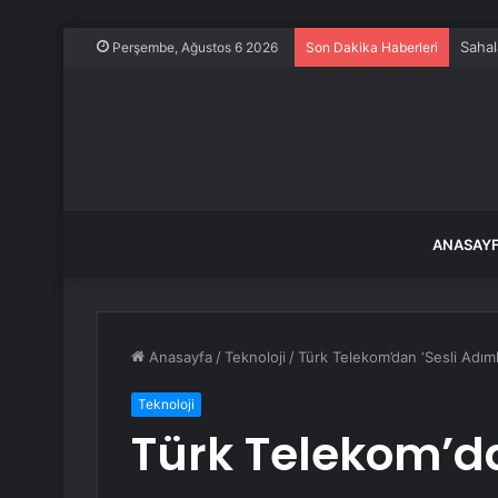
Sahal
Perşembe, Ağustos 6 2026
Son Dakika Haberleri
ANASAY
Anasayfa
/
Teknoloji
/
Türk Telekom’dan ‘Sesli Adıml
Teknoloji
Türk Telekom’da