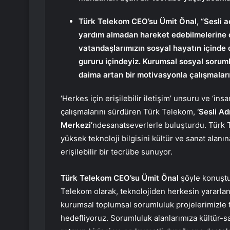
Türk Telekom CEO’su Ümit Önal, “Sesli a
yardım almadan hareket edebilmelerine ola
vatandaşlarımızın sosyal hayatın içinde 
gururu içindeyiz. Kurumsal sosyal soruml
daima artan bir motivasyonla çalışmaları
‘Herkes için erişilebilir iletişim’ unsuru ve ‘i
çalışmalarını sürdüren Türk Telekom,
‘Sesli Ad
Merkezi’
ndesanatseverlerle buluşturdu. Türk
yüksek teknoloji bilgisini kültür ve sanat alanı
erişilebilir bir tecrübe sunuyor.
Türk Telekom CEO’su Ümit Önal
şöyle konuştu
Telekom olarak, teknolojiden herkesin yararla
kurumsal toplumsal sorumluluk projelerimizle t
hedefliyoruz. Sorumluluk alanlarımıza kültür-sa