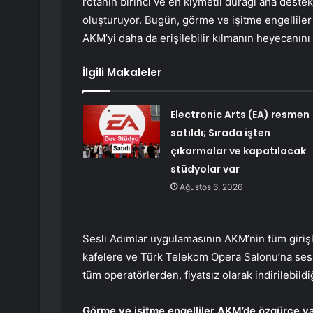
rotanın birinci ve en kıymetli durağı ana destek
oluşturuyor. Bugün, görme ve işitme engellil
AKM’yi daha da erişilebilir kılmanın heyecanını
İlgili Makaleler
Electronic Arts (EA) resmen
satıldı; Sırada işten
çıkarmalar ve kapatılacak
stüdyolar var
Ağustos 6, 2026
Sesli Adımlar uygulamasının AKM’nin tüm girişl
kafelere ve Türk Telekom Opera Salonu’na sesl
tüm operatörlerden, fiyatsız olarak indirilebildiğ
Görme ve işitme engelliler AKM’de özgürce vak