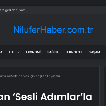
ara geri dönüyor: Meral Akşener Vakfı resmen kuruldu
FA
HABER
EKONOMI
SAĞLIK
TEKNOLOJI
YAŞAM
ar’la AKM’de herkes için erişilebilir yaşam
n ‘Sesli Adımlar’la