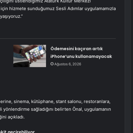
çiliğini üstlendiğimiz Atatürk Kültür Merkezi
er için hizmete sunduğumuz Sesli Adımlar uygulamamızla
 yaşıyoruz.”
Ödemesini kaçıran artık
iPhone’unu kullanamayacak
Ağustos 6, 2026
erine, sinema, kütüphane, stant salonu, restoranlara,
i yönlendirme sağladığını belirten Önal, uygulamanın
ini açıkladı.
it geçirebiliyor