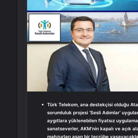
Türk Telekom, ana destekçisi olduğu At
sorumluluk projesi ‘Sesli Adımlar’ uygul
aygıtlara yüklenebilen fiyatsız uygulamas
sanatseverler, AKM’nin kapalı ve açık al
mahzurları aşan bir tecrübe yaşayacakla