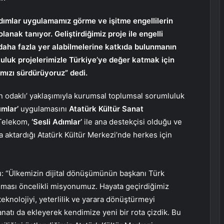
dımlar uygulamamız görme ve işitme engellilerin
nak tanıyor. Geliştirdiğimiz proje ile engelli
daha fazla yer alabilmelerine katkıda bulunmanın
uluk projelerimizle Türkiye’ye değer katmak için
mızı sürdürüyoruz” dedi.
nsan odaklı’ yaklaşımıyla kurumsal toplumsal sorumluluk
ımlar’
uygulamasını
Atatürk Kültür Sanat
 Telekom,
‘Sesli Adımlar’
ile ana destekçisi olduğu ve
na aktardığı Atatürk Kültür Merkezi’nde herkes için
: “Ülkemizin dijital dönüşümünün başkanı Türk
nması öncelikli misyonumuz. Hayata geçirdiğimiz
eknolojiyi, yeterlilik ve yarara dönüştürmeyi
natı da ekleyerek kendimize yeni bir rota çizdik. Bu