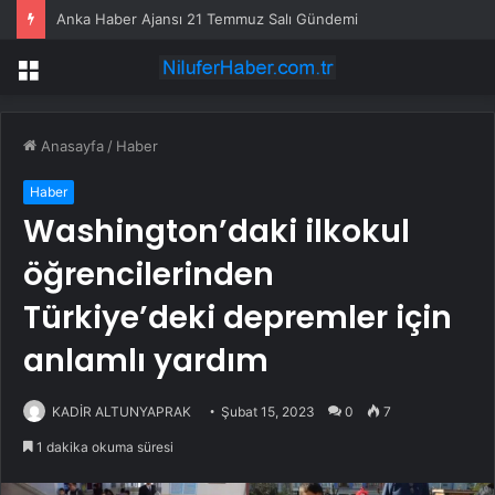
Anka Haber Ajansı 21 Temmuz Salı Gündemi
Menü
Anasayfa
/
Haber
Haber
Washington’daki ilkokul
öğrencilerinden
Türkiye’deki depremler için
anlamlı yardım
KADİR ALTUNYAPRAK
Şubat 15, 2023
0
7
1 dakika okuma süresi