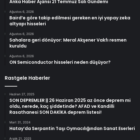
Anka Haber Ajansı 21 Temmuz Salı Gündemi
Ağustos 6, 2026
Baird’e göre takip edilmesi gereken en iyi yapay zeka
altyapı hisseleri
Ağustos 6, 2026
Sahalara geri dönüyor: Meral Akşener Vakfı resmen
kuruldu
Ağustos 6, 2026
ON Semiconductor hisseleri neden düşüyor?
Rastgele Haberler
Haziran 27, 2025
SON DEPREMLER || 26 Haziran 2025 az önce deprem mi
oldu, nerede, kaç şiddetinde? AFAD ve Kandilli
Rasathanesi SON DAKİKA deprem listesi!
Mart 31, 2024
Hatay’da Serpantin Taşı Oymacılığından Sanat Eserleri
Aralık 21, 2025