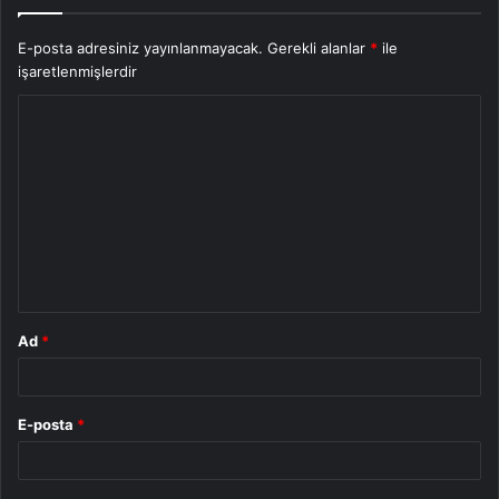
E-posta adresiniz yayınlanmayacak.
Gerekli alanlar
*
ile
işaretlenmişlerdir
Y
o
r
u
m
*
Ad
*
E-posta
*