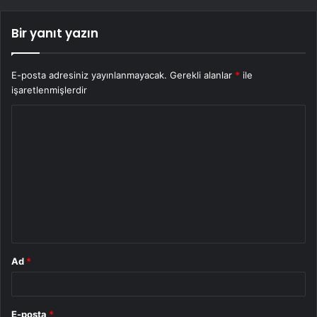
Bir yanıt yazın
E-posta adresiniz yayınlanmayacak.
Gerekli alanlar
*
ile
işaretlenmişlerdir
Y
o
r
u
m
*
Ad
*
E-posta
*