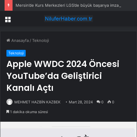
Mersin’de Kurs Merkezleri LGS’de büyük başarıya imza attı
Menü
Anasayfa
/
Teknoloji
Teknoloji
Apple WWDC 2024 Öncesi
YouTube’da Geliştirici
Kanalı Açtı
MEHMET HAZBİN KAZBEK
Mart 28, 2024
0
0
1 dakika okuma süresi