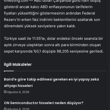
Investing.com — ABD doları Çarşamba günü hafif düşüş
gösterdi ancak kalıcı ABD enflasyonunun tarifelerin
fiyatları yükselttiğini göstermesinin ardından Federal
Rezerv’in erken faiz indirimi beklentilerini azaltarak son
dönemdeki yüksek seviyelere yakın kaldı.
Türkiye saati ile 11.55’te,
dolar endeksi
önceki seansta bir
aylık zirveye ulaştıktan sonra altı para biriminden oluşan
sepet karşısında %0,1 düşüşle 98,205 seviyesine geriledi.
İlgili Makaleler
Baird’e göre takip edilmesi gereken en iyi yapay zeka
altyapı hisseleri
Ağustos 6, 2026
ON Semiconductor hisseleri neden düşüyor?
Ağustos 6, 2026