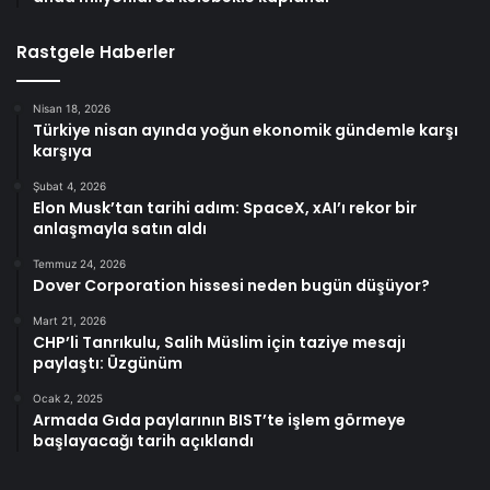
Rastgele Haberler
Nisan 18, 2026
Türkiye nisan ayında yoğun ekonomik gündemle karşı
karşıya
Şubat 4, 2026
Elon Musk’tan tarihi adım: SpaceX, xAI’ı rekor bir
anlaşmayla satın aldı
Temmuz 24, 2026
Dover Corporation hissesi neden bugün düşüyor?
Mart 21, 2026
CHP’li Tanrıkulu, Salih Müslim için taziye mesajı
paylaştı: Üzgünüm
Ocak 2, 2025
Armada Gıda paylarının BIST’te işlem görmeye
başlayacağı tarih açıklandı