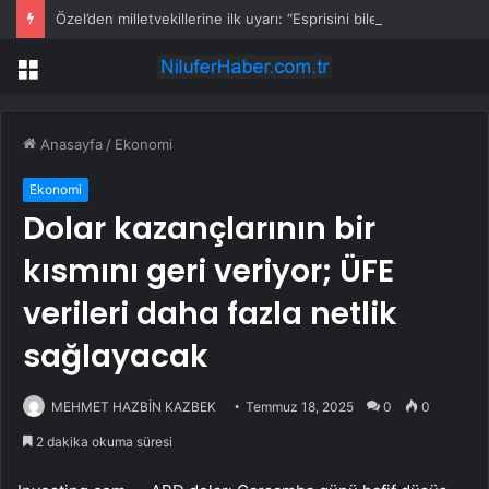
Özel’den milletvekillerine ilk uyarı: “Esprisini bile yapmayacaksınız”
Menü
Anasayfa
/
Ekonomi
Ekonomi
Dolar kazançlarının bir
kısmını geri veriyor; ÜFE
verileri daha fazla netlik
sağlayacak
MEHMET HAZBİN KAZBEK
Temmuz 18, 2025
0
0
2 dakika okuma süresi