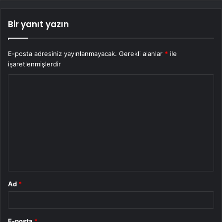
Bir yanıt yazın
E-posta adresiniz yayınlanmayacak.
Gerekli alanlar
*
ile
işaretlenmişlerdir
Y
o
r
u
m
*
Ad
*
E-posta
*