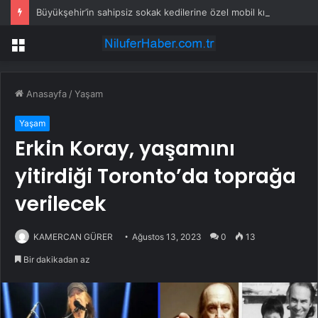
Büyükşehir’in sahipsiz sokak kedilerine özel mobil kısırlaştırma hizmeti sürüyor
Menü
Anasayfa
/
Yaşam
Yaşam
Erkin Koray, yaşamını
yitirdiği Toronto’da toprağa
verilecek
KAMERCAN GÜRER
Ağustos 13, 2023
0
13
Bir dakikadan az