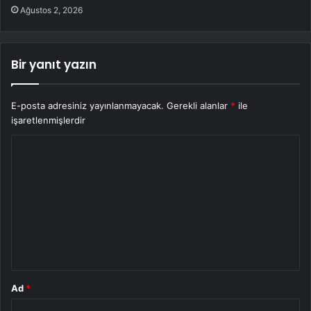
Ağustos 2, 2026
Bir yanıt yazın
E-posta adresiniz yayınlanmayacak.
Gerekli alanlar
*
ile
işaretlenmişlerdir
Y
o
r
u
m
*
Ad
*