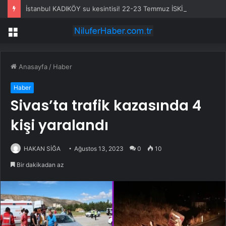
İstanbul KADIKÖY su kesintisi! 22-23 Temmuz İSKİ Kadıköy su kesintisi ne zaman bitecek, sular ne zaman gelecek?
Menü
Anasayfa
/
Haber
Haber
Sivas’ta trafik kazasında 4
kişi yaralandı
HAKAN SİĞA
Ağustos 13, 2023
0
10
Bir dakikadan az