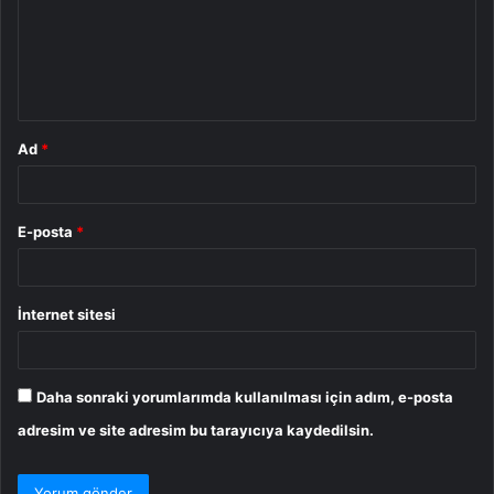
u
m
*
Ad
*
E-posta
*
İnternet sitesi
Daha sonraki yorumlarımda kullanılması için adım, e-posta
adresim ve site adresim bu tarayıcıya kaydedilsin.