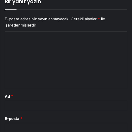
Bir yanıt yazın
E-posta adresiniz yayınlanmayacak.
Gerekli alanlar
*
ile
işaretlenmişlerdir
Y
o
r
u
m
*
Ad
*
E-posta
*