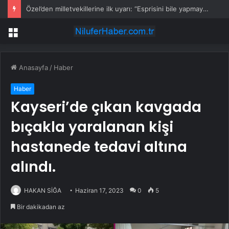
Özel’den milletvekillerine ilk uyarı: “Esprisini bile yapmayacaksınız”
Menü
Anasayfa
/
Haber
Haber
Kayseri’de çıkan kavgada
bıçakla yaralanan kişi
hastanede tedavi altına
alındı.
HAKAN SİĞA
Haziran 17, 2023
0
5
Bir dakikadan az