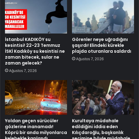
İstanbul KADIKÖY su
Görenler neye uğradığını
kesintisi! 22-23 Temmuz
şaşırdı! Elindeki kürekle
İSKİ Kadıköy su kesintisi ne
plajda oturanlara saldırdı
zaman bitecek, sular ne
Ağustos 7, 2026
zaman gelecek?
Ağustos 7, 2026
Yoldan geçen sürücüler
Kurultaya müdahale
gözlerine inanamadı!
edildiğini iddia eden
Köprü bir anda milyonlarca
Kılıçdaroğlu, başkanlık
kelebekle kaplandı
seçimine böyle müdahale