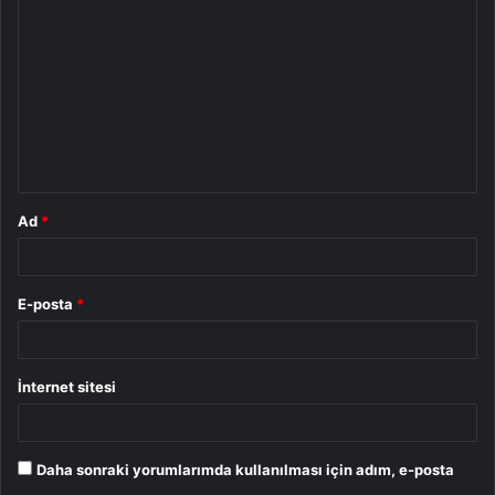
o
r
u
m
*
Ad
*
E-posta
*
İnternet sitesi
Daha sonraki yorumlarımda kullanılması için adım, e-posta