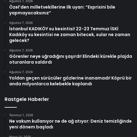
Ağustos 7, 2026
Özel’den milletvekillerine ilk uyarı: “Esprisini bile
yapmayacaksınız”
Ağustos 7, 2026
İstanbul KADIKÖY su kesintisi! 22-23 Temmuz İSKİ
Kadıköy su kesintisi ne zaman bitecek, sular ne zaman
gelecek?
Ağustos 7, 2026
Görenler neye uğradığını şaşırdı! Elindeki kürekle plajda
oturanlara saldırdı
Ağustos 7, 2026
Yoldan geçen sürücüler gözlerine inanamadı! Köprü bir
anda milyonlarca kelebekle kaplandı
Rastgele Haberler
Temmuz 1, 2026
Ne vakum kullanıyor ne de ağ atıyor: Deniz temizliğinde
yeni dönem başladı
Nisan 14, 2025