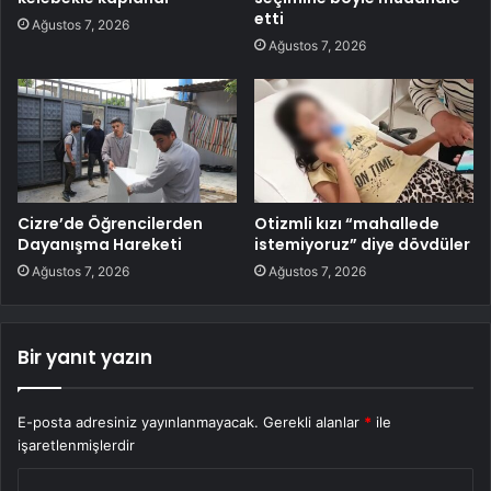
etti
Ağustos 7, 2026
Ağustos 7, 2026
Cizre’de Öğrencilerden
Otizmli kızı “mahallede
Dayanışma Hareketi
istemiyoruz” diye dövdüler
Ağustos 7, 2026
Ağustos 7, 2026
Bir yanıt yazın
E-posta adresiniz yayınlanmayacak.
Gerekli alanlar
*
ile
işaretlenmişlerdir
Y