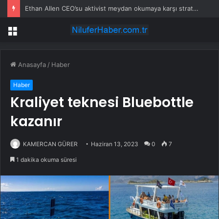
Ethan Allen CEO’su aktivist meydan okumaya karşı stratejiyi savundu
Menü
Anasayfa
/
Haber
Haber
Kraliyet teknesi Bluebottle
kazanır
KAMERCAN GÜRER
Haziran 13, 2023
0
7
1 dakika okuma süresi