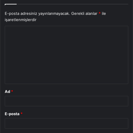
E-posta adresiniz yayınlanmayacak.
Gerekli alanlar
*
ile
işaretlenmişlerdir
Y
o
r
u
m
*
Ad
*
E-posta
*