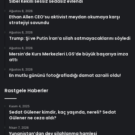
Sibel Kekilli sessiz sedasız evlendi
Ağustos 8, 2026
Ethan Allen CEO’su aktivist meydan okumaya karşı
stratejiyi savundu
Ağustos 8, 2026
Trump: Şi ve Putin İran’a silah satmayacaklarını söyledi
Ağustos 8, 2026
Mersin’de Kurs Merkezleri LGS’de büyük başarıya imza
attı
Ağustos 8, 2026
En mutlu gününü fotoğrafladığı damat azraili oldu!
Rastgele Haberler
Kasım 4, 2025
Sedat Gülener kimdir, kaç yaşında, nereli? Sedat
Gülener ne ceza aldı?
Nisan 7, 2026
Yunanistan’dan dev silahlanma hamlesi