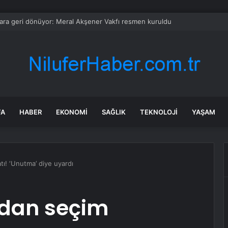
emiconductor hisseleri neden düşüyor?
FA
HABER
EKONOMI
SAĞLIK
TEKNOLOJI
YAŞAM
ı! ‘Unutma’ diye uyardı
’dan seçim