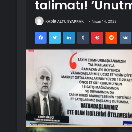
talimatı! ‘Unut
KADİR ALTUNYAPRAK
Nisan 14, 2023
Facebook
Twitter
LinkedIn
Tumblr
Pinterest
Reddit