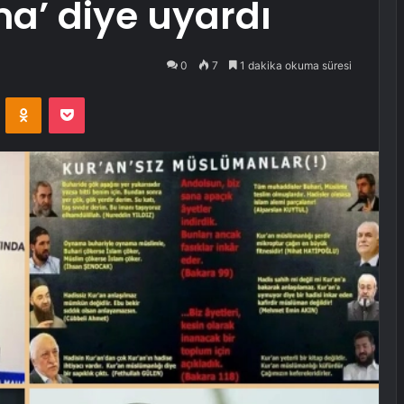
ma’ diye uyardı
0
7
1 dakika okuma süresi
VKontakte
Odnoklassniki
Pocket