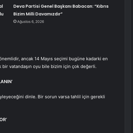
al
Deva Partisi Genel Başkanı Babacan: “Kıbrıs
du
Bizim Milli Davamızdır”
Ağustos 6, 2026
m önemlidir, ancak 14 Mayıs seçimi bugüne kadarki en
 bir vatandaşın oyu bile bizim için çok değerli.
ANIN’
yeceğini dinle. Bir sorun varsa tahlil için gerekli
OR’