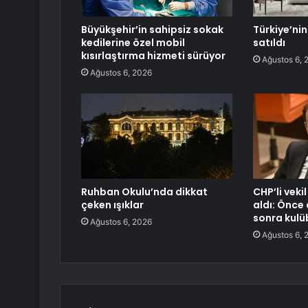
Büyükşehir’in sahipsiz sokak
Türkiye’ni
kedilerine özel mobil
satıldı
kısırlaştırma hizmeti sürüyor
Ağustos 6, 
Ağustos 6, 2026
Ruhban Okulu’nda dikkat
CHP’li vekil
çeken ışıklar
aldı: Önc
sonra kulü
Ağustos 6, 2026
Ağustos 6, 