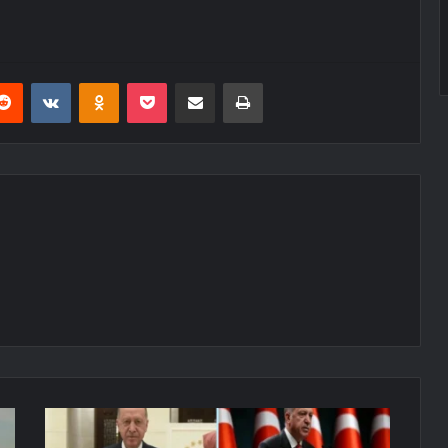
erest
Reddit
VKontakte
Odnoklassniki
Pocket
E-Posta ile paylaş
Yazdır