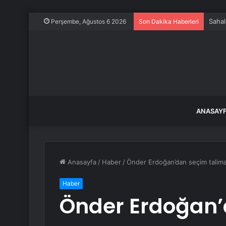
ON S
Perşembe, Ağustos 6 2026
Son Dakika Haberleri
ANASAY
Anasayfa
/
Haber
/
Önder Erdoğan’dan seçim talimat
Haber
Önder Erdoğan