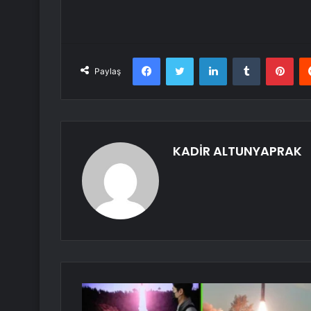
Facebook
Twitter
LinkedIn
Tumblr
Pint
Paylaş
KADİR ALTUNYAPRAK