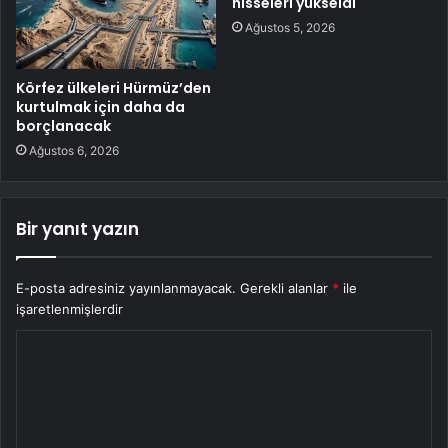
hisseleri yükseldi
Ağustos 5, 2026
Körfez ülkeleri Hürmüz’den
kurtulmak için daha da
borçlanacak
Ağustos 6, 2026
Bir yanıt yazın
E-posta adresiniz yayınlanmayacak.
Gerekli alanlar
*
ile
işaretlenmişlerdir
Y
o
r
u