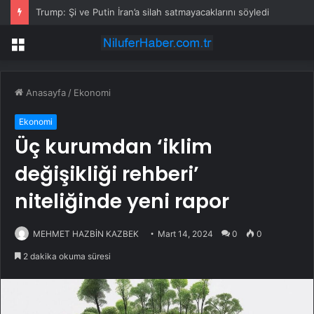
Trump: Şi ve Putin İran’a silah satmayacaklarını söyledi
Menü
Anasayfa
/
Ekonomi
Ekonomi
Üç kurumdan ‘iklim
değişikliği rehberi’
niteliğinde yeni rapor
MEHMET HAZBİN KAZBEK
Mart 14, 2024
0
0
2 dakika okuma süresi