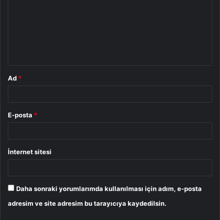
r
u
m
*
Ad
*
E-posta
*
İnternet sitesi
Daha sonraki yorumlarımda kullanılması için adım, e-posta
adresim ve site adresim bu tarayıcıya kaydedilsin.