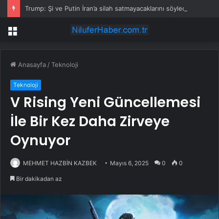
Trump: Şi ve Putin İran’a silah satmayacaklarını söyledi
Menü
Anasayfa
/
Teknoloji
Teknoloji
V Rising Yeni Güncellemesi
İle Bir Kez Daha Zirveye
Oynuyor
MEHMET HAZBİN KAZBEK
Mayıs 6, 2025
0
0
Bir dakikadan az